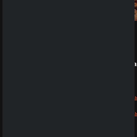
Review
Wyns
Casino
Review
QuickWin
Casino
Review
Neueste
Kommenta
Alex
zu
Dazard
rami
zu
CryptoRus
Jens
zu
CryptoRush
200% bis
zu 2.500€
Silizi
zu