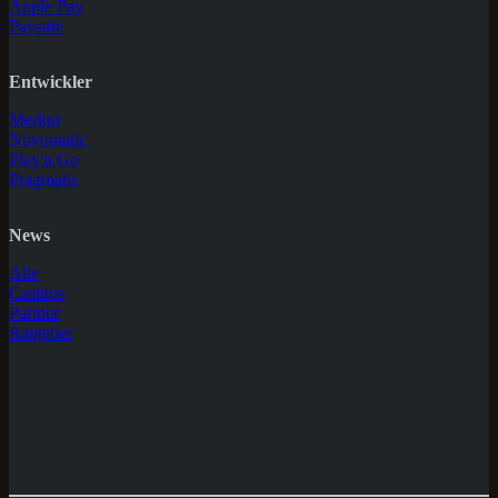
Apple Pay
Paysafe
Entwickler
Merkur
Novomatic
Play'n Go
Pragmatic
News
Alle
Casinos
Partner
Ratgeber