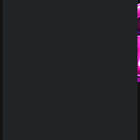
Demo Spiel
Willkommen auf unserer Plattform für Demo
Slots! Hier hast du die einzigartige Möglichkeit,
eine riesige Auswahl an Spielautomaten
kostenlos und ohne Risiko zu testen. Unsere
Seite bietet dir den Vorteil, die neuesten Slots
oft bis zu zwei Wochen vor ihrer offiziellen
Veröffentlichung in Online-Casinos