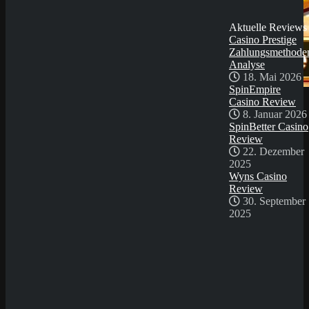
30. September
2025
Aktuelle Reviews
Casino Prestige
Zahlungsmethode
Analyse
18. Mai 2026
SpinEmpire
Demo Spiel
Casino Review
8. Januar 2026
SpinBetter Casino
Review
22. Dezember
2025
Wyns Casino
Review
30. September
2025
Demo Spiel