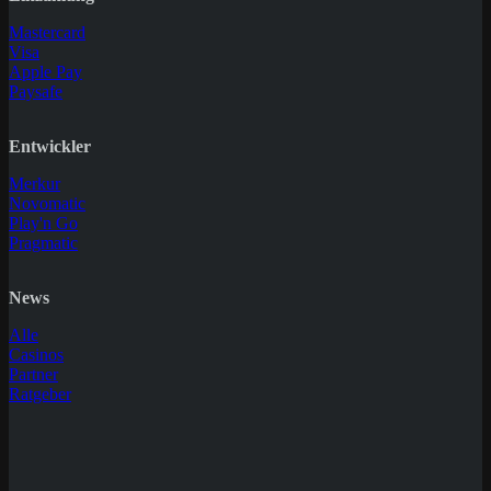
Mastercard
Visa
Apple Pay
Paysafe
Entwickler
Merkur
Novomatic
Play'n Go
Pragmatic
News
Alle
Casinos
Partner
Ratgeber