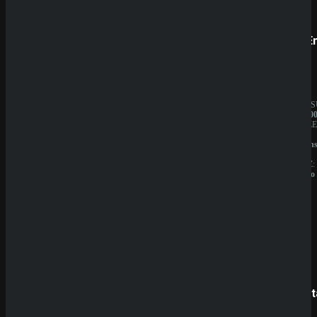
Prestige
SpinE
BESITZER:
JAHRES
Aurevia
10.000.0
IT
BESITZE
Group
GBL
LIZENZ:
Solution
Curacao
N.V.
LIZENZ:
Curacao
SpinBetter
Betist