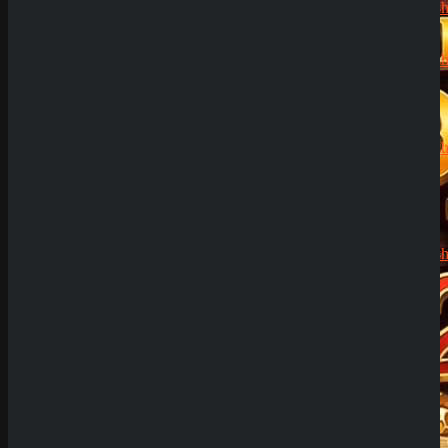
CryptoRus
Jens
zu
CryptoRush
200% bis
zu 2.500€
Silizi
zu
CryptoRush
200% bis
zu 2.500€
Robert99
zu
CryptoRush
200% bis
zu 2.500€
News
Casino Prestige
Zahlungsmethoden
Analyse
18. Mai 2026
SpinEmpire Casino
Review