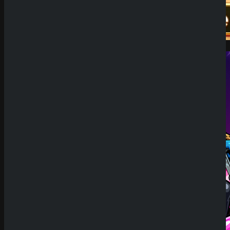
Demo Spiel