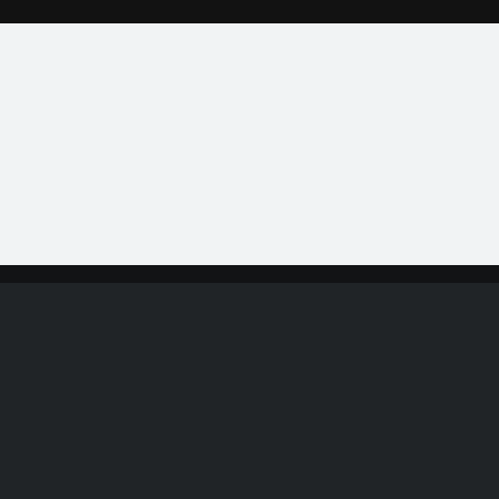
ickler