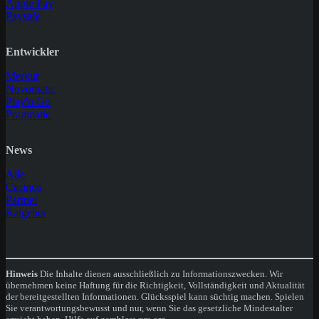
Apple Pay
Paysafe
Entwickler
Merkur
Novomatic
Play'n Go
Pragmatic
News
Alle
Casinos
Partner
Ratgeber
Hinweis
Die Inhalte dienen ausschließlich zu Informationszwecken. Wir
übernehmen keine Haftung für die Richtigkeit, Vollständigkeit und Aktualität
der bereitgestellten Informationen. Glücksspiel kann süchtig machen. Spielen
Sie verantwortungsbewusst und nur, wenn Sie das gesetzliche Mindestalter