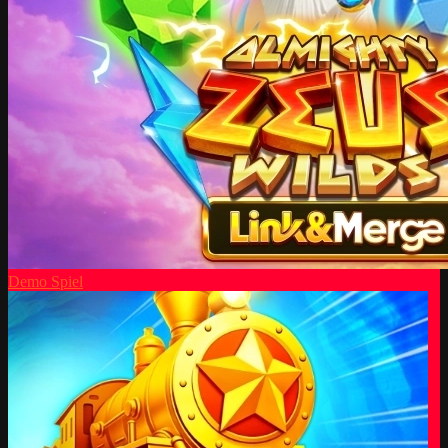
Demo Spiel