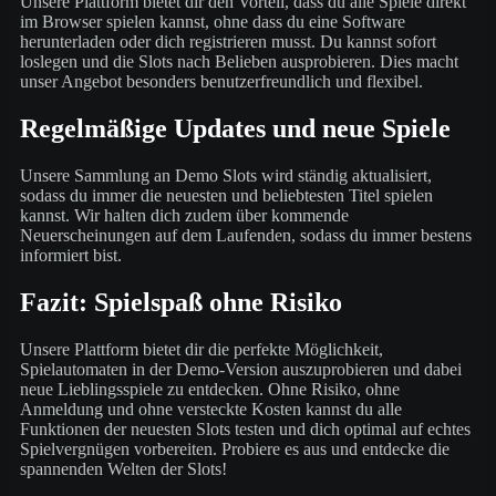
Unsere Plattform bietet dir den Vorteil, dass du alle Spiele direkt
im Browser spielen kannst, ohne dass du eine Software
herunterladen oder dich registrieren musst. Du kannst sofort
loslegen und die Slots nach Belieben ausprobieren. Dies macht
unser Angebot besonders benutzerfreundlich und flexibel.
Regelmäßige Updates und neue Spiele
Unsere Sammlung an Demo Slots wird ständig aktualisiert,
sodass du immer die neuesten und beliebtesten Titel spielen
kannst. Wir halten dich zudem über kommende
Neuerscheinungen auf dem Laufenden, sodass du immer bestens
informiert bist.
Fazit: Spielspaß ohne Risiko
Unsere Plattform bietet dir die perfekte Möglichkeit,
Spielautomaten in der Demo-Version auszuprobieren und dabei
neue Lieblingsspiele zu entdecken. Ohne Risiko, ohne
Anmeldung und ohne versteckte Kosten kannst du alle
Funktionen der neuesten Slots testen und dich optimal auf echtes
Spielvergnügen vorbereiten. Probiere es aus und entdecke die
spannenden Welten der Slots!