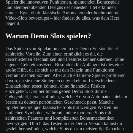
Spieler die innovativen Funktionen, spannenden Bonusspiele
und atemberaubenden Designs der neuesten Titel erkunden
kannst. Egal, ob du klassische Automaten oder hochmoderne
Video-Slots bevorzugst – hier findest du alles, was dein Herz
begehrt.
Warum Demo Slots spielen?
Das Spielen von Spielautomaten in der Demo-Version bietet
zahlreiche Vorteile. Zum einen ermöglicht es dir, die
verschiedenen Mechaniken und Features kennenzulernen, ohne
eigenes Geld einzusetzen. Besonders für Anfänger ist dies eine
große Hilfe, da sie sich so mit den Regeln und Funktionen
vertraut machen können. Aber auch erfahrene Spieler profitieren
davon, da sie neue Strategien entwickeln und verschiedene
Einsatzhöhen testen können, ohne finanzielle Risiken
einzugehen. Darüber hinaus geben Demo Slots dir die
Gelegenheit, herauszufinden, welche Art von Automatenspiel am
besten zu deinem persönlichen Geschmack passt. Manche
Spieler bevorzugen klassische Slots mit wenigen Walzen und
einfachen Symbolen, während andere moderne Slots mit
zahlreichen Features und komplizierten Bonusmechaniken
bevorzugen. Durch das Testen in der Demo-Version kannst du
gezielt herausfinden, welche Slots dir am meisten Spaß machen.