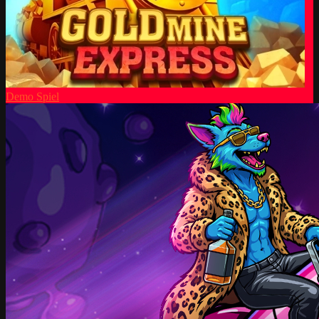
Demo Spiel