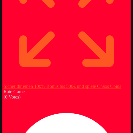
Sicher dir einen 100% Bonus bis 500€ und spiele Chaos Coins
Rate Game
(
0
Votes)