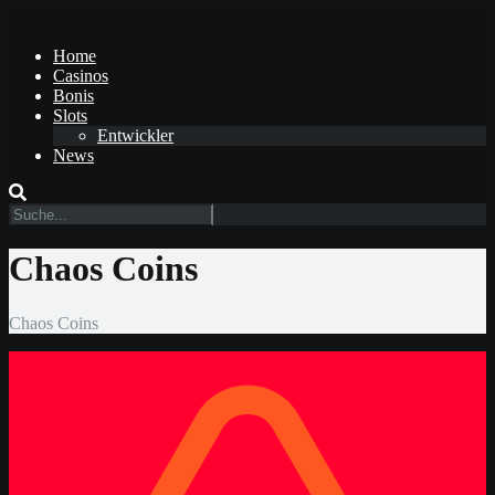
Home
Casinos
Bonis
Slots
Entwickler
News
Chaos Coins
Chaos Coins