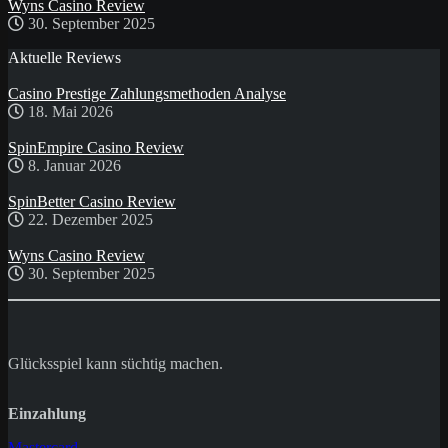
Wyns Casino Review
30. September 2025
Aktuelle Reviews
Casino Prestige Zahlungsmethoden Analyse
18. Mai 2026
SpinEmpire Casino Review
8. Januar 2026
SpinBetter Casino Review
22. Dezember 2025
Wyns Casino Review
30. September 2025
Glücksspiel kann süchtig machen.
Einzahlung
Mastercard