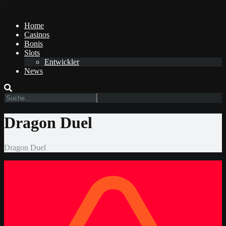
Home
Casinos
Bonis
Slots
Entwickler
News
Dragon Duel
Dragon Duel