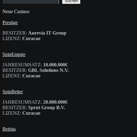
Suchen
Neue Casinos
Prestige
BESITZER:
Aurevia IT Group
LIZENZ:
Curacao
SpinEmpire
JAHRESUMSATZ:
10.000.000€
BESITZER:
GBL Solutions N.V.
LIZENZ:
Curacao
SpinBetter
JAHRESUMSATZ:
20.000.000€
BESITZER:
Sprut Group B.V.
LIZENZ:
Curacao
Betista