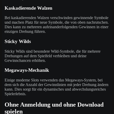
Kaskadierende Walzen
Bei kaskadierenden Walzen verschwinden gewinnende Symbole
und machen Platz für neue Symbole, die von oben nachrutschen.
Dies kann zu mehreren aufeinanderfolgenden Gewinnen in einer
einzigen Drehung führen.
Sticky Wilds
Sticky Wilds sind besondere Wild-Symbole, die für mehrere
Drehungen auf dem Spielfeld verbleiben und deine
Gewinnchancen erhöhen.
Megaways-Mechanik
Einige moderne Slots verwenden das Megaways-System, bei
dem sich die Anzahl der Gewinnlinien mit jeder Drehung ändern
kann. Dies sorgt für ein dynamisches und abwechslungsreiches
Spielerlebnis.
Ohne Anmeldung und ohne Download
spielen