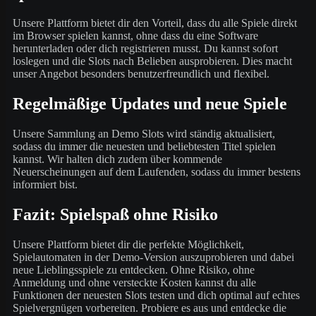
Unsere Plattform bietet dir den Vorteil, dass du alle Spiele direkt
im Browser spielen kannst, ohne dass du eine Software
herunterladen oder dich registrieren musst. Du kannst sofort
loslegen und die Slots nach Belieben ausprobieren. Dies macht
unser Angebot besonders benutzerfreundlich und flexibel.
Regelmäßige Updates und neue Spiele
Unsere Sammlung an Demo Slots wird ständig aktualisiert,
sodass du immer die neuesten und beliebtesten Titel spielen
kannst. Wir halten dich zudem über kommende
Neuerscheinungen auf dem Laufenden, sodass du immer bestens
informiert bist.
Fazit: Spielspaß ohne Risiko
Unsere Plattform bietet dir die perfekte Möglichkeit,
Spielautomaten in der Demo-Version auszuprobieren und dabei
neue Lieblingsspiele zu entdecken. Ohne Risiko, ohne
Anmeldung und ohne versteckte Kosten kannst du alle
Funktionen der neuesten Slots testen und dich optimal auf echtes
Spielvergnügen vorbereiten. Probiere es aus und entdecke die