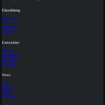
Einzahlung
Mastercard
Visa
Apple Pay
Paysafe
Entwickler
Merkur
Novomatic
Play'n Go
Pragmatic
News
Alle
Casinos
Partner
Ratgeber