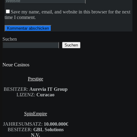
Save my name, email, and website in this browser for the next
time I comment.
Suchen
Suchen
Neue Casinos
Prestige
BESITZER:
Aurevia IT Group
LIZENZ:
Curacao
SpinEmpire
JAHRESUMSATZ:
10.000.000€
BESITZER:
GBL Solutions
N.V.