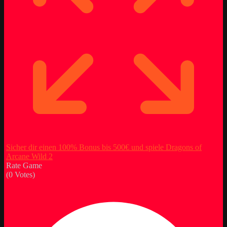
Sicher dir einen 100% Bonus bis 500€ und spiele Dragons of
Arcane Wild 2
Rate Game
(
0
Votes)