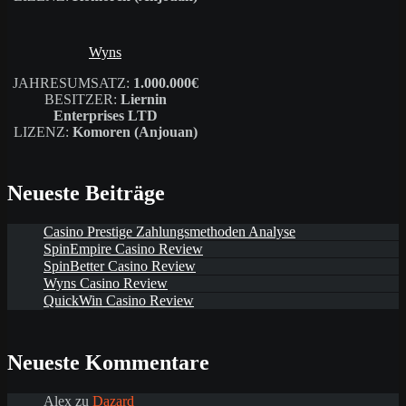
Wyns
JAHRESUMSATZ:
1.000.000€
BESITZER:
Liernin
Enterprises LTD
LIZENZ:
Komoren (Anjouan)
Neueste Beiträge
Casino Prestige Zahlungsmethoden Analyse
SpinEmpire Casino Review
SpinBetter Casino Review
Wyns Casino Review
QuickWin Casino Review
Neueste Kommentare
Alex
zu
Dazard