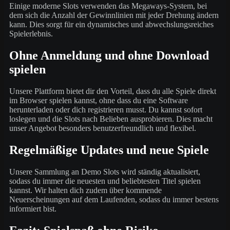
Einige moderne Slots verwenden das Megaways-System, bei
dem sich die Anzahl der Gewinnlinien mit jeder Drehung ändern
kann. Dies sorgt für ein dynamisches und abwechslungsreiches
Spielerlebnis.
Ohne Anmeldung und ohne Download
spielen
Unsere Plattform bietet dir den Vorteil, dass du alle Spiele direkt
im Browser spielen kannst, ohne dass du eine Software
herunterladen oder dich registrieren musst. Du kannst sofort
loslegen und die Slots nach Belieben ausprobieren. Dies macht
unser Angebot besonders benutzerfreundlich und flexibel.
Regelmäßige Updates und neue Spiele
Unsere Sammlung an Demo Slots wird ständig aktualisiert,
sodass du immer die neuesten und beliebtesten Titel spielen
kannst. Wir halten dich zudem über kommende
Neuerscheinungen auf dem Laufenden, sodass du immer bestens
informiert bist.