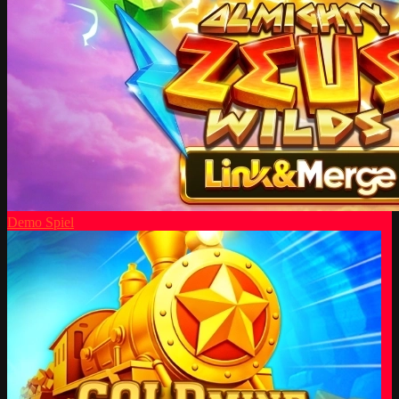
Demo Spiel