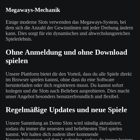
Megaways-Mechanik
Einige moderne Slots verwenden das Megaways-System, bei
dem sich die Anzahl der Gewinnlinien mit jeder Drehung ändern
kann. Dies sorgt für ein dynamisches und abwechslungsreiches
Spielerlebnis.
Ohne Anmeldung und ohne Download
spielen
Unsere Plattform bietet dir den Vorteil, dass du alle Spiele direkt
im Browser spielen kannst, ohne dass du eine Software
herunterladen oder dich registrieren musst. Du kannst sofort
loslegen und die Slots nach Belieben ausprobieren. Dies macht
unser Angebot besonders benutzerfreundlich und flexibel.
Regelmäßige Updates und neue Spiele
Unsere Sammlung an Demo Slots wird ständig aktualisiert,
sodass du immer die neuesten und beliebtesten Titel spielen
kannst. Wir halten dich zudem über kommende
Neuerscheinungen auf dem Laufenden, sodass du immer bestens