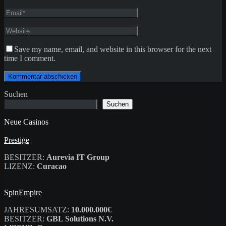
Save my name, email, and website in this browser for the next
time I comment.
Suchen
Suchen
Neue Casinos
Prestige
BESITZER:
Aurevia IT Group
LIZENZ:
Curacao
SpinEmpire
JAHRESUMSATZ:
10.000.000€
BESITZER:
GBL Solutions N.V.