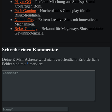
Play'n GO
– Perfekte Mischung aus Spielspaß und
großartigen Boni.
Push Gaming
– Hochvolatiles Gameplay für die
Risikofreudigen.
Nolimit City
– Extrem kreative Slots mit innovativen
Mechaniken.
Relax Gaming
– Bekannt für Megaways-Slots und hohe
Gewinnpotenziale.
Schreibe einen Kommentar
Deine E-Mail-Adresse wird nicht veröffentlicht.
Erforderliche
Felder sind mit
*
markiert