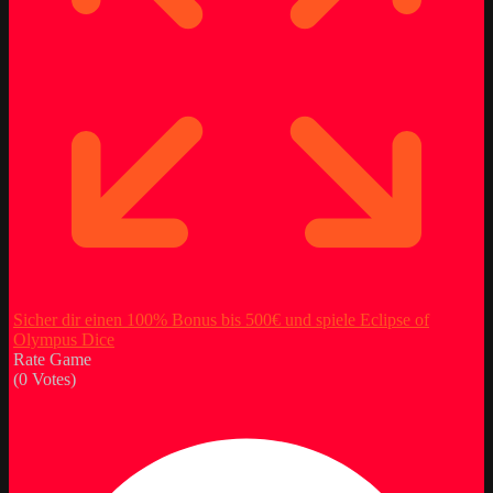
Sicher dir einen 100% Bonus bis 500€ und spiele Eclipse of
Olympus Dice
Rate Game
(
0
Votes)