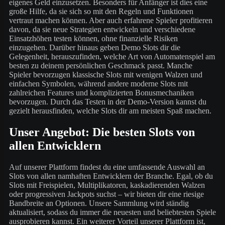
eigenes Geld einzusetzen. Besonders für Anfänger ist dies eine
große Hilfe, da sie sich so mit den Regeln und Funktionen
vertraut machen können. Aber auch erfahrene Spieler profitieren
davon, da sie neue Strategien entwickeln und verschiedene
Einsatzhöhen testen können, ohne finanzielle Risiken
einzugehen. Darüber hinaus geben Demo Slots dir die
Gelegenheit, herauszufinden, welche Art von Automatenspiel am
besten zu deinem persönlichen Geschmack passt. Manche
Spieler bevorzugen klassische Slots mit wenigen Walzen und
einfachen Symbolen, während andere moderne Slots mit
zahlreichen Features und komplizierten Bonusmechaniken
bevorzugen. Durch das Testen in der Demo-Version kannst du
gezielt herausfinden, welche Slots dir am meisten Spaß machen.
Unser Angebot: Die besten Slots von
allen Entwicklern
Auf unserer Plattform findest du eine umfassende Auswahl an
Slots von allen namhaften Entwicklern der Branche. Egal, ob du
Slots mit Freispielen, Multiplikatoren, kaskadierenden Walzen
oder progressiven Jackpots suchst – wir bieten dir eine riesige
Bandbreite an Optionen. Unsere Sammlung wird ständig
aktualisiert, sodass du immer die neuesten und beliebtesten Spiele
ausprobieren kannst. Ein weiterer Vorteil unserer Plattform ist,