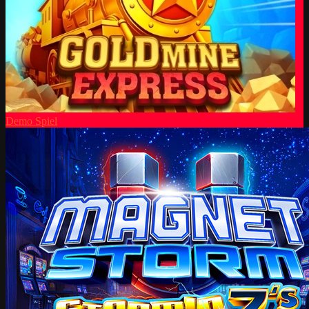
Demo Spiel