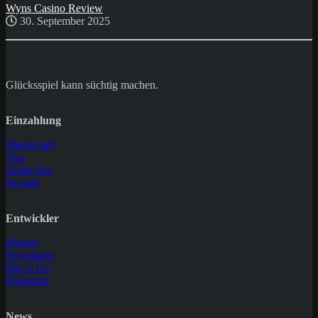
Wyns Casino Review
30. September 2025
Glücksspiel kann süchtig machen.
Einzahlung
Mastercard
Visa
Apple Pay
Paysafe
Entwickler
Merkur
Novomatic
Play'n Go
Pragmatic
News