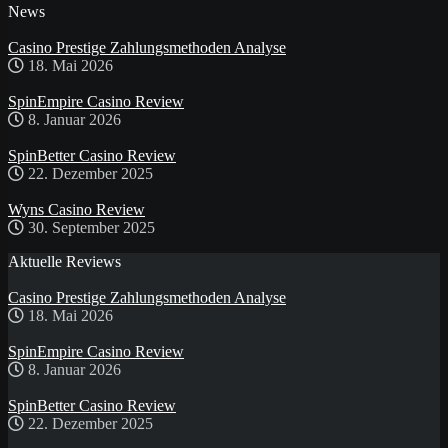
News
Casino Prestige Zahlungsmethoden Analyse
18. Mai 2026
SpinEmpire Casino Review
8. Januar 2026
SpinBetter Casino Review
22. Dezember 2025
Wyns Casino Review
30. September 2025
Aktuelle Reviews
Casino Prestige Zahlungsmethoden Analyse
18. Mai 2026
SpinEmpire Casino Review
8. Januar 2026
SpinBetter Casino Review
22. Dezember 2025