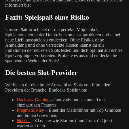
informiert bist.
Fazit: Spielspaß ohne Risiko
Unsere Plattform bietet dir die perfekte Möglichkeit,
Spielautomaten in der Demo-Version auszuprobieren und dabei
neue Lieblingsspiele zu entdecken. Ohne Risiko, ohne
Anmeldung und ohne versteckte Kosten kannst du alle
Funktionen der neuesten Slots testen und dich optimal auf echtes
Spielvergnügen vorbereiten. Probiere es aus und entdecke die
spannenden Welten der Slots!
Die besten Slot-Provider
Wir bieten dir eine breite Auswahl an Slots von führenden
Providern der Branche. Entdecke Spiele von:
Hacksaw Gaming
– Innovativ und spannend mit
einzigartigen Features.
Pragmatic Play
– Einer der Marktführer mit Top-Grafiken
und hohen Gewinnen.
NetEnt
– Klassiker wie Starburst und Gonzo's Quest
warten auf dich.