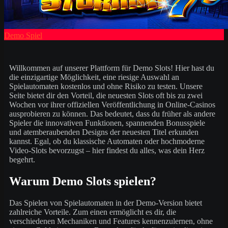
Demo Spiel
Willkommen auf unserer Plattform für Demo Slots! Hier hast du
die einzigartige Möglichkeit, eine riesige Auswahl an
Spielautomaten kostenlos und ohne Risiko zu testen. Unsere
Seite bietet dir den Vorteil, die neuesten Slots oft bis zu zwei
Wochen vor ihrer offiziellen Veröffentlichung in Online-Casinos
ausprobieren zu können. Das bedeutet, dass du früher als andere
Spieler die innovativen Funktionen, spannenden Bonusspiele
und atemberaubenden Designs der neuesten Titel erkunden
kannst. Egal, ob du klassische Automaten oder hochmoderne
Video-Slots bevorzugst – hier findest du alles, was dein Herz
begehrt.
Warum Demo Slots spielen?
Das Spielen von Spielautomaten in der Demo-Version bietet
zahlreiche Vorteile. Zum einen ermöglicht es dir, die
verschiedenen Mechaniken und Features kennenzulernen, ohne