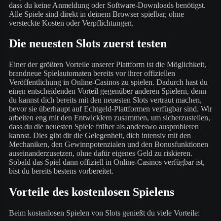
dass du keine Anmeldung oder Software-Downloads benötigst.
Alle Spiele sind direkt in deinem Browser spielbar, ohne
versteckte Kosten oder Verpflichtungen.
Die neuesten Slots zuerst testen
Einer der größten Vorteile unserer Plattform ist die Möglichkeit,
brandneue Spielautomaten bereits vor ihrer offiziellen
Veröffentlichung in Online-Casinos zu spielen. Dadurch hast du
einen entscheidenden Vorteil gegenüber anderen Spielern, denn
du kannst dich bereits mit den neuesten Slots vertraut machen,
bevor sie überhaupt auf Echtgeld-Plattformen verfügbar sind. Wir
arbeiten eng mit den Entwicklern zusammen, um sicherzustellen,
dass du die neuesten Spiele früher als anderswo ausprobieren
kannst. Dies gibt dir die Gelegenheit, dich intensiv mit den
Mechaniken, den Gewinnpotenzialen und den Bonusfunktionen
auseinanderzusetzen, ohne dafür eigenes Geld zu riskieren.
Sobald das Spiel dann offiziell in Online-Casinos verfügbar ist,
bist du bereits bestens vorbereitet.
Vorteile des kostenlosen Spielens
Beim kostenlosen Spielen von Slots genießt du viele Vorteile: