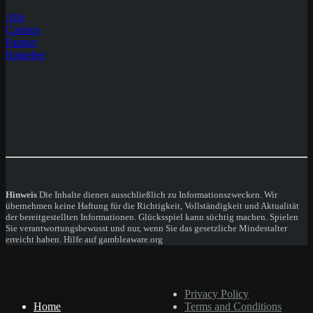
Alle
Casinos
Partner
Ratgeber
Hinweis
Die Inhalte dienen ausschließlich zu Informationszwecken. Wir
übernehmen keine Haftung für die Richtigkeit, Vollständigkeit und Aktualität
der bereitgestellten Informationen. Glücksspiel kann süchtig machen. Spielen
Sie verantwortungsbewusst und nur, wenn Sie das gesetzliche Mindestalter
erreicht haben. Hilfe auf gambleaware.org
© Copyright 2024
Privacy Policy
Home
Terms and Conditions