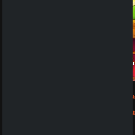
Review
Wyns
Casino
Review
QuickWin
Casino
Review
Neueste
Kommenta
Alex
zu
Dazard
rami
zu
CryptoRus
Jens
zu
CryptoRush
200% bis
zu 2.500€
Silizi
zu