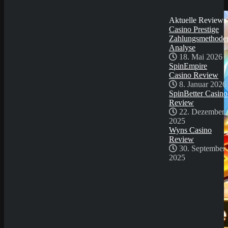
30. September
Try Our Featured Games
2025
Aktuelle Reviews
Casino Prestige
Zahlungsmethode
Analyse
18. Mai 2026
SpinEmpire
Casino Review
8. Januar 2026
SpinBetter Casino
Review
22. Dezember
2025
Wyns Casino
Review
30. September
2025