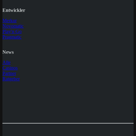
Entwickler
Merkur
Novomatic
Play'n Go
Pragmatic
News
Alle
Casinos
Partner
Ratgeber