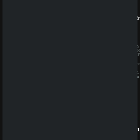
Prestige
SpinE
BESITZER:
JAHRES
Aurevia
10.000.0
IT
BESITZE
Group
GBL
LIZENZ:
Solution
Curacao
N.V.
LIZENZ:
Curacao
SpinBetter
Betist