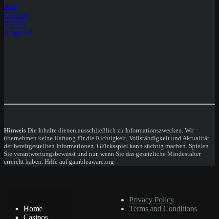
Alle
Casinos
Partner
Ratgeber
Hinweis
Die Inhalte dienen ausschließlich zu Informationszwecken. Wir
übernehmen keine Haftung für die Richtigkeit, Vollständigkeit und Aktualität
der bereitgestellten Informationen. Glücksspiel kann süchtig machen. Spielen
Sie verantwortungsbewusst und nur, wenn Sie das gesetzliche Mindestalter
erreicht haben. Hilfe auf gambleaware.org
© Copyright 2024
Privacy Policy
Home
Terms and Conditions
Casinos