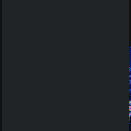
Demo Spiel