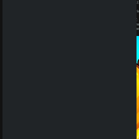
BESITZER:
BESITZE
Liernin
Liernin
Enterprises
Enterpri
LTD
LTD
LIZENZ:
LIZENZ:
Komoren
Komore
(Anjouan)
(Anjoua
Neueste
Beiträge
Casino
Prestige
Zahlungs
methoden
Analyse
SpinEmpir
e Casino
Review
SpinBetter
Casino