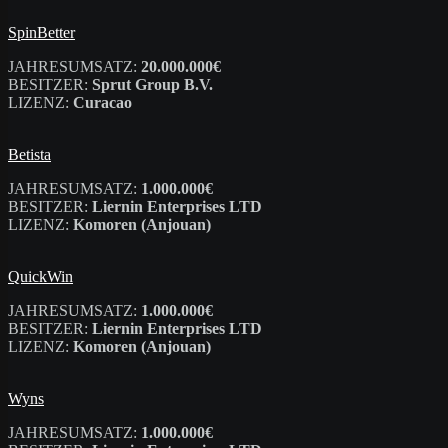
SpinBetter
JAHRESUMSATZ:
20.000.000€
BESITZER:
Sprut Group B.V.
LIZENZ:
Curacao
Betista
JAHRESUMSATZ:
1.000.000€
BESITZER:
Liernin Enterprises LTD
LIZENZ:
Komoren (Anjouan)
QuickWin
JAHRESUMSATZ:
1.000.000€
BESITZER:
Liernin Enterprises LTD
LIZENZ:
Komoren (Anjouan)
Wyns
JAHRESUMSATZ:
1.000.000€