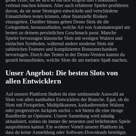
vertraut machen können. Aber auch erfahrene Spieler profitieren
davon, da sie neue Strategien entwickeln und verschiedene
Einsatzhöhen testen können, ohne finanzielle Risiken
einzugehen. Darüber hinaus geben Demo Slots dir die
Gelegenheit, herauszufinden, welche Art von Automatenspiel am
besten zu deinem persönlichen Geschmack passt. Manche
Spieler bevorzugen klassische Slots mit wenigen Walzen und
einfachen Symbolen, während andere moderne Slots mit
zahlreichen Features und komplizierten Bonusmechaniken
bevorzugen. Durch das Testen in der Demo-Version kannst du
gezielt herausfinden, welche Slots dir am meisten Spaß machen.
Unser Angebot: Die besten Slots von
allen Entwicklern
Auf unserer Plattform findest du eine umfassende Auswahl an
Slots von allen namhaften Entwicklern der Branche. Egal, ob du
Slots mit Freispielen, Multiplikatoren, kaskadierenden Walzen
oder progressiven Jackpots suchst – wir bieten dir eine riesige
Bandbreite an Optionen. Unsere Sammlung wird ständig
aktualisiert, sodass du immer die neuesten und beliebtesten Spiele
ausprobieren kannst. Ein weiterer Vorteil unserer Plattform ist,
dass du keine Anmeldung oder Software-Downloads benötigst.