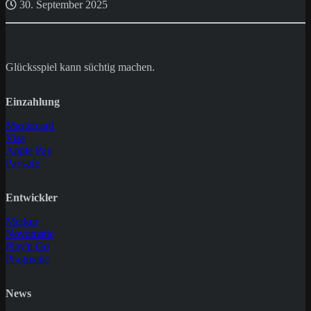
30. September 2025
Glücksspiel kann süchtig machen.
Einzahlung
Mastercard
Visa
Apple Pay
Paysafe
Entwickler
Merkur
Novomatic
Play'n Go
Pragmatic
News