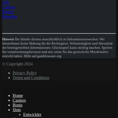
Alle
Casinos
Partner
Ratgeber
Hinweis
Die Inhalte dienen ausschließlich zu Informationszwecken. Wir
übernehmen keine Haftung für die Richtigkeit, Vollständigkeit und Aktualität
der bereitgestellten Informationen. Glücksspiel kann süchtig machen. Spielen
Sie verantwortungsbewusst und nur, wenn Sie das gesetzliche Mindestalter
erreicht haben. Hilfe auf gambleaware.org
© Copyright 2024
Privacy Policy
Terms and Conditions
Home
Casinos
Bonis
Slots
Entwickler