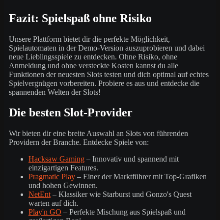
Fazit: Spielspaß ohne Risiko
Unsere Plattform bietet dir die perfekte Möglichkeit,
Spielautomaten in der Demo-Version auszuprobieren und dabei
neue Lieblingsspiele zu entdecken. Ohne Risiko, ohne
Anmeldung und ohne versteckte Kosten kannst du alle
Funktionen der neuesten Slots testen und dich optimal auf echtes
Spielvergnügen vorbereiten. Probiere es aus und entdecke die
spannenden Welten der Slots!
Die besten Slot-Provider
Wir bieten dir eine breite Auswahl an Slots von führenden
Providern der Branche. Entdecke Spiele von:
Hacksaw Gaming
– Innovativ und spannend mit
einzigartigen Features.
Pragmatic Play
– Einer der Marktführer mit Top-Grafiken
und hohen Gewinnen.
NetEnt
– Klassiker wie Starburst und Gonzo's Quest
warten auf dich.
Play'n GO
– Perfekte Mischung aus Spielspaß und