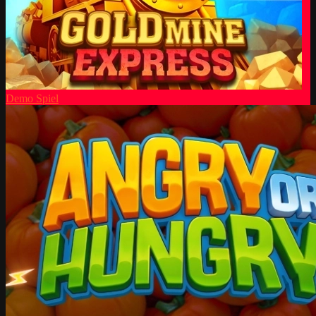
Demo Spiel