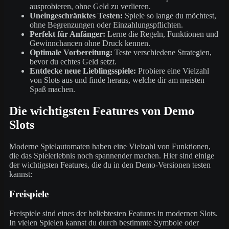
ausprobieren, ohne Geld zu verlieren.
Uneingeschränktes Testen:
Spiele so lange du möchtest,
ohne Begrenzungen oder Einzahlungspflichten.
Perfekt für Anfänger:
Lerne die Regeln, Funktionen und
Gewinnchancen ohne Druck kennen.
Optimale Vorbereitung:
Teste verschiedene Strategien,
bevor du echtes Geld setzt.
Entdecke neue Lieblingsspiele:
Probiere eine Vielzahl
von Slots aus und finde heraus, welche dir am meisten
Spaß machen.
Die wichtigsten Features von Demo
Slots
Moderne Spielautomaten haben eine Vielzahl von Funktionen,
die das Spielerlebnis noch spannender machen. Hier sind einige
der wichtigsten Features, die du in den Demo-Versionen testen
kannst:
Freispiele
Freispiele sind eines der beliebtesten Features in modernen Slots.
In vielen Spielen kannst du durch bestimmte Symbole oder