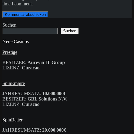
time I comment.
Suchen
Suchen
Neue Casinos
Prestige
BESITZER:
Aurevia IT Group
LIZENZ:
Curacao
SpinEmpire
JAHRESUMSATZ:
10.000.000€
BESITZER:
GBL Solutions N.V.
LIZENZ:
Curacao
SpinBetter
JAHRESUMSATZ:
20.000.000€