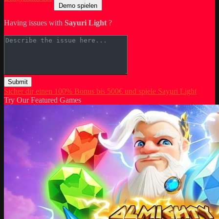
Demo spielen
Having issues with
Sayuri Light
?
Submit
Sicher dir einen 100% Bonus bis 500€ und spiele Sayuri Light
Try Our Featured Games