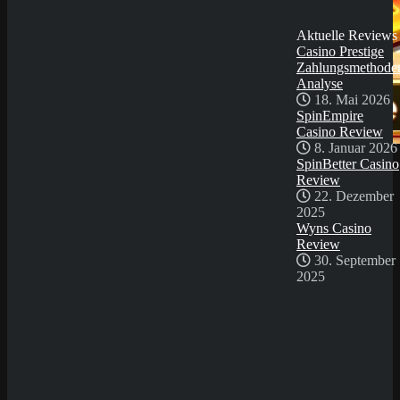
30. September
2025
Aktuelle Reviews
Casino Prestige
Zahlungsmethode
Analyse
18. Mai 2026
SpinEmpire
Casino Review
8. Januar 2026
Demo Spiel
SpinBetter Casino
Review
22. Dezember
2025
Wyns Casino
Review
30. September
2025