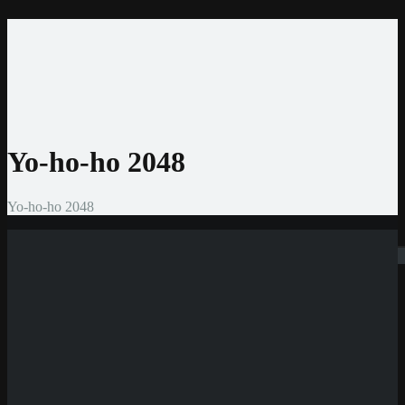
Home
Casinos
Bonis
Slots
Entwickler
News
Yo-ho-ho 2048
Yo-ho-ho 2048
Suchen
Neue Casinos