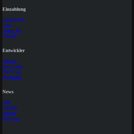
Einzahlung
Mastercard
Visa
Apple Pay
Paysafe
Entwickler
Merkur
Novomatic
Play'n Go
Pragmatic
News
Alle
Casinos
Partner
Ratgeber