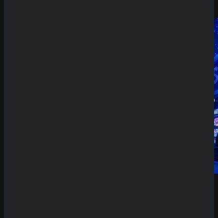
Demo Spiel
Demo Spiel
Willkommen auf unserer Plattform für Demo