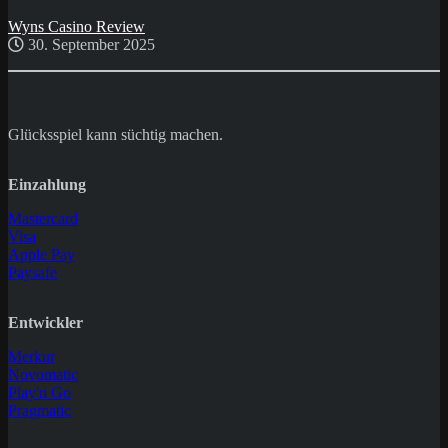
Wyns Casino Review
30. September 2025
Glücksspiel kann süchtig machen.
Einzahlung
Mastercard
Visa
Apple Pay
Paysafe
Entwickler
Merkur
Novomatic
Play'n Go
Pragmatic