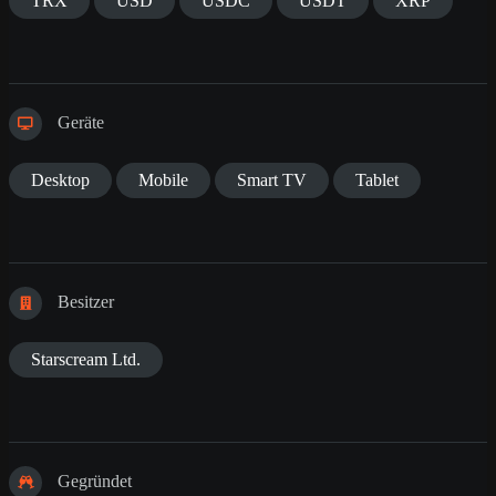
TRX
USD
USDC
USDT
XRP
Geräte
Desktop
Mobile
Smart TV
Tablet
Besitzer
Starscream Ltd.
Gegründet