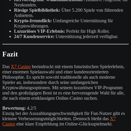
Neukunden.
Riesige Spielbibliothek:
Über 5.200 Spiele von führenden
Anbietern.
Krypto-freundlich:
Umfangreiche Unterstützung für
Kryptowährungen.
Luxuriöses VIP-Erlebnis:
Perfekt für High Roller.
24/7 Kundenservice:
Unterstützung jederzeit verfügbar.
Fazit
Das
X7 Casino
beeindruckt mit einem futuristischen Spielerlebnis,
einer enormen Spielauswahl und einer kundenorientierten
Philosophie. Es spricht sowohl traditionelle als auch moderne
Spieler an, insbesondere durch seine umfangreichen
Kryptowährungsoptionen. Mit seinem luxuriösen VIP-Programm
und den großzügigen Boni ist es eine hervorragende Wahl für alle,
die nach einem erstklassigen Online-Casino suchen.
Bewertung:
4.2/5
Einzig bei der Auszahlungsgeschwindigkeit für Fiat-Nutzer gibt es
kleinere Verbesserungsmöglichkeiten. Dennoch bleibt das
X7
Casino
eine klare Empfehlung im Online-Glücksspielmarkt.