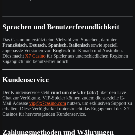
Sprachen und Benutzerfreundlichkeit
Das Casino unterstützt eine Vielzahl von Sprachen, darunter
Französisch, Deutsch, Spanisch, Italienisch
sowie speziell
angepasste Versionen von
Englisch
für Kanada und Australien.
Dies macht
X7 Casino
für Spieler aus unterschiedlichen Regionen
zugänglich und benutzerfreundlich.
Kundenservice
Der Kundenservice steht
rund um die Uhr (24/7)
über den Live-
Chat zur Verfügung. VIP-Spieler können zudem die spezielle E-
Mail-Adresse
vip@x7casino.com
nutzen, um exklusiven Support zu
erhalten. Diese Verfügbarkeit unterstreicht das Engagement des X7
Casinos für hervorragenden Kundenservice.
Zahlungsmethoden und Währungen