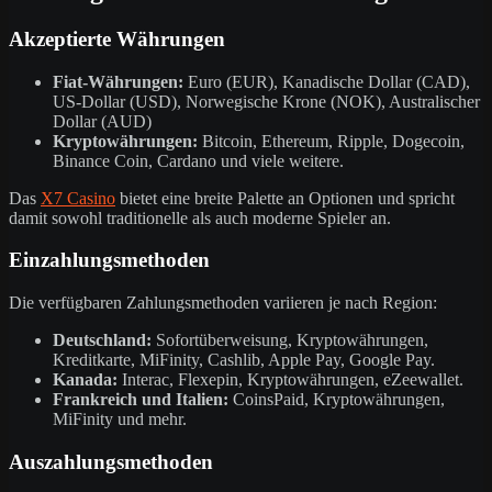
Akzeptierte Währungen
Fiat-Währungen:
Euro (EUR), Kanadische Dollar (CAD),
US-Dollar (USD), Norwegische Krone (NOK), Australischer
Dollar (AUD)
Kryptowährungen:
Bitcoin, Ethereum, Ripple, Dogecoin,
Binance Coin, Cardano und viele weitere.
Das
X7 Casino
bietet eine breite Palette an Optionen und spricht
damit sowohl traditionelle als auch moderne Spieler an.
Einzahlungsmethoden
Die verfügbaren Zahlungsmethoden variieren je nach Region:
Deutschland:
Sofortüberweisung, Kryptowährungen,
Kreditkarte, MiFinity, Cashlib, Apple Pay, Google Pay.
Kanada:
Interac, Flexepin, Kryptowährungen, eZeewallet.
Frankreich und Italien:
CoinsPaid, Kryptowährungen,
MiFinity und mehr.
Auszahlungsmethoden