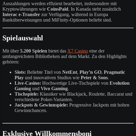
Auszahlungen werden effizient bearbeitet, insbesondere mit
Kryptowährungen wie
CoinsPaid
. In Kanada steht zusätzlich
Interac e-Transfer
zur Verfügung, während in Europa
Banküberweisungen und MiFinity-Optionen beliebt sind.
Spielauswahl
Mit über
5.200 Spielen
bietet das
X7 Casino
eine der
umfangreichsten Bibliotheken auf dem Markt. Zu den Highlights
gehören:
Slots:
Beliebte Titel von
NetEnt
,
Play’n GO
,
Pragmatic
Play
und innovativen Studios wie
Peter & Sons
.
Live-Casino:
Hochwertige Live-Tischspiele von
Evolution
Gaming
und
Vivo Gaming
.
Tischspiele:
Klassiker wie Blackjack, Roulette, Baccarat und
verschiedene Poker-Varianten.
Jackpots & Gewinnspiele:
Progressive Jackpots mit hohen
Gewinnchancen.
Exklusive Willkommensboni