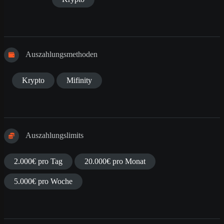
Auszahlungsmethoden
Krypto
Mifinity
Auszahlungslimits
2.000€ pro Tag
20.000€ pro Monat
5.000€ pro Woche