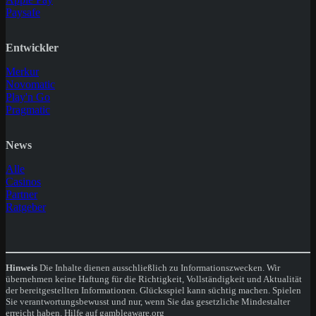
Paysafe
Entwickler
Merkur
Novomatic
Play'n Go
Pragmatic
News
Alle
Casinos
Partner
Ratgeber
Hinweis
Die Inhalte dienen ausschließlich zu Informationszwecken. Wir
übernehmen keine Haftung für die Richtigkeit, Vollständigkeit und Aktualität
der bereitgestellten Informationen. Glücksspiel kann süchtig machen. Spielen
Sie verantwortungsbewusst und nur, wenn Sie das gesetzliche Mindestalter
erreicht haben. Hilfe auf gambleaware.org