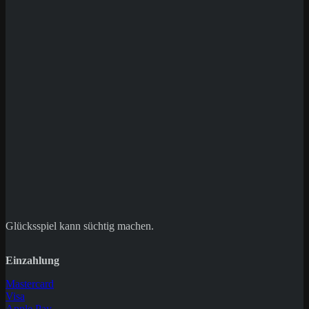
Save my name, email, and website in this
browser for the next time I comment.
Glücksspiel kann süchtig machen.
Einzahlung
Mastercard
Visa
Apple Pay