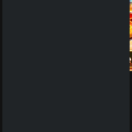
Jens
zu
CryptoRush
200% bis
zu 2.500€
Silizi
zu
CryptoRush
200% bis
zu 2.500€
Robert99
zu
CryptoRush
200% bis
zu 2.500€
Demo Spiel
News
Casino Prestige
Zahlungsmethoden
Analyse
18. Mai 2026
SpinEmpire Casino
Review
8. Januar 2026
SpinBetter Casino