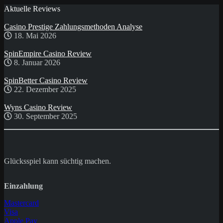
Aktuelle Reviews
Casino Prestige Zahlungsmethoden Analyse
18. Mai 2026
SpinEmpire Casino Review
8. Januar 2026
SpinBetter Casino Review
22. Dezember 2025
Wyns Casino Review
30. September 2025
Glücksspiel kann süchtig machen.
Einzahlung
Mastercard
Visa
Apple Pay