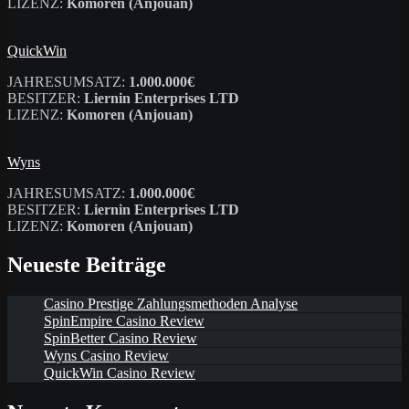
LIZENZ:
Komoren (Anjouan)
QuickWin
JAHRESUMSATZ:
1.000.000€
BESITZER:
Liernin Enterprises LTD
LIZENZ:
Komoren (Anjouan)
Wyns
JAHRESUMSATZ:
1.000.000€
BESITZER:
Liernin Enterprises LTD
LIZENZ:
Komoren (Anjouan)
Neueste Beiträge
Casino Prestige Zahlungsmethoden Analyse
SpinEmpire Casino Review
SpinBetter Casino Review
Wyns Casino Review
QuickWin Casino Review