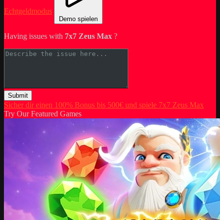
Echtgeldmodus
Demo spielen
Having issues with
7x7 Zeus Max
?
Submit
Sicher dir einen 100% Bonus bis 500€ und spiele 7x7 Zeus Max
Try Our Featured Games