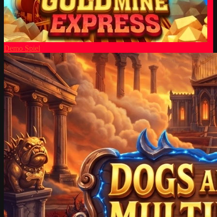
Demo Spiel