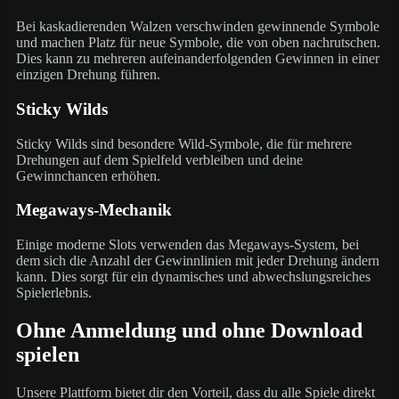
Bei kaskadierenden Walzen verschwinden gewinnende Symbole
und machen Platz für neue Symbole, die von oben nachrutschen.
Dies kann zu mehreren aufeinanderfolgenden Gewinnen in einer
einzigen Drehung führen.
Sticky Wilds
Sticky Wilds sind besondere Wild-Symbole, die für mehrere
Drehungen auf dem Spielfeld verbleiben und deine
Gewinnchancen erhöhen.
Megaways-Mechanik
Einige moderne Slots verwenden das Megaways-System, bei
dem sich die Anzahl der Gewinnlinien mit jeder Drehung ändern
kann. Dies sorgt für ein dynamisches und abwechslungsreiches
Spielerlebnis.
Ohne Anmeldung und ohne Download
spielen
Unsere Plattform bietet dir den Vorteil, dass du alle Spiele direkt