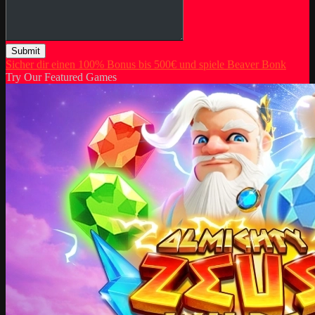
Submit
Sicher dir einen 100% Bonus bis 500€ und spiele Beaver Bonk
Try Our Featured Games