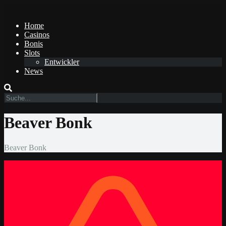
Home
Casinos
Bonis
Slots
Entwickler
News
Beaver Bonk
Beaver Bonk