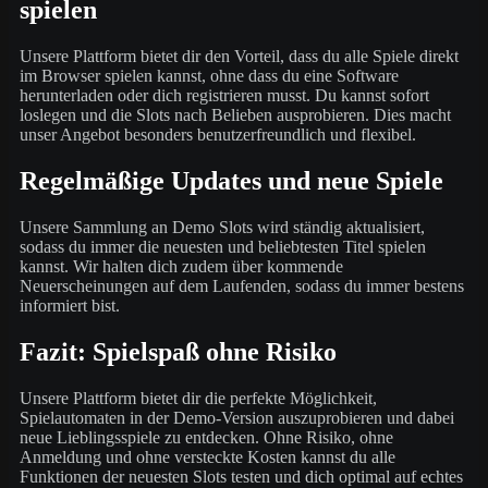
spielen
Unsere Plattform bietet dir den Vorteil, dass du alle Spiele direkt
im Browser spielen kannst, ohne dass du eine Software
herunterladen oder dich registrieren musst. Du kannst sofort
loslegen und die Slots nach Belieben ausprobieren. Dies macht
unser Angebot besonders benutzerfreundlich und flexibel.
Regelmäßige Updates und neue Spiele
Unsere Sammlung an Demo Slots wird ständig aktualisiert,
sodass du immer die neuesten und beliebtesten Titel spielen
kannst. Wir halten dich zudem über kommende
Neuerscheinungen auf dem Laufenden, sodass du immer bestens
informiert bist.
Fazit: Spielspaß ohne Risiko
Unsere Plattform bietet dir die perfekte Möglichkeit,
Spielautomaten in der Demo-Version auszuprobieren und dabei
neue Lieblingsspiele zu entdecken. Ohne Risiko, ohne
Anmeldung und ohne versteckte Kosten kannst du alle
Funktionen der neuesten Slots testen und dich optimal auf echtes