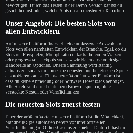
bevorzugen. Durch das Testen in der Demo-Version kannst du
gezielt herausfinden, welche Slots dir am meisten Spaß machen.
Unser Angebot: Die besten Slots von
allen Entwicklern
Auf unserer Plattform findest du eine umfassende Auswahl an
Slots von allen namhaften Entwicklern der Branche. Egal, ob du
Slots mit Freispielen, Multiplikatoren, kaskadierenden Walzen
oder progressiven Jackpots suchst – wir bieten dir eine riesige
Bandbreite an Optionen. Unsere Sammlung wird ständig
aktualisiert, sodass du immer die neuesten und beliebtesten Spiele
ausprobieren kannst. Ein weiterer Vorteil unserer Plattform ist,
dass du keine Anmeldung oder Software-Downloads benötigst.
Alle Spiele sind direkt in deinem Browser spielbar, ohne
versteckte Kosten oder Verpflichtungen.
Die neuesten Slots zuerst testen
Einer der größten Vorteile unserer Plattform ist die Möglichkeit,
brandneue Spielautomaten bereits vor ihrer offiziellen
Veröffentlichung in Online-Casinos zu spielen. Dadurch hast du
einen entscheidenden Vorteil gegenüber anderen Spielern, denn