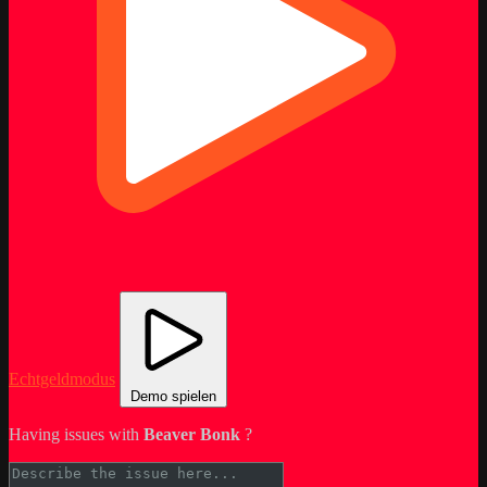
Echtgeldmodus
Demo spielen
Having issues with
Beaver Bonk
?