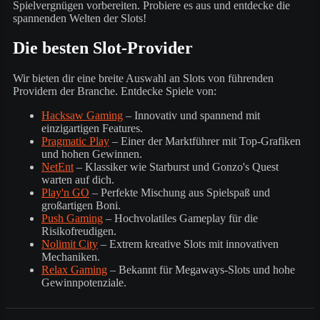
Spielvergnügen vorbereiten. Probiere es aus und entdecke die
spannenden Welten der Slots!
Die besten Slot-Provider
Wir bieten dir eine breite Auswahl an Slots von führenden
Providern der Branche. Entdecke Spiele von:
Hacksaw Gaming
– Innovativ und spannend mit
einzigartigen Features.
Pragmatic Play
– Einer der Marktführer mit Top-Grafiken
und hohen Gewinnen.
NetEnt
– Klassiker wie Starburst und Gonzo's Quest
warten auf dich.
Play'n GO
– Perfekte Mischung aus Spielspaß und
großartigen Boni.
Push Gaming
– Hochvolatiles Gameplay für die
Risikofreudigen.
Nolimit City
– Extrem kreative Slots mit innovativen
Mechaniken.
Relax Gaming
– Bekannt für Megaways-Slots und hohe
Gewinnpotenziale.