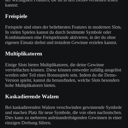
kannst:
Freispiele
Freispiele sind eines der beliebtesten Features in modernen Slots.
In vielen Spielen kannst du durch bestimmte Symbole oder
Kombinationen eine Freispielrunde aktivieren, in der du ohne
eigenen Einsatz drehst und trotzdem Gewinne erzielen kannst.
Multiplikatoren
Einige Slots bieten Multiplikatoren, die deine Gewinne
vervielfachen können. Diese können entweder zufällig ausgelöst
werden oder Teil eines Bonusspiels sein. Indem du die Demo-
Version spielst, kannst du herausfinden, welche Slots besonders
hohe Multiplikatoren bieten.
Kaskadierende Walzen
Bei kaskadierenden Walzen verschwinden gewinnende Symbole
und machen Platz für neue Symbole, die von oben nachrutschen.
Dies kann zu mehreren aufeinanderfolgenden Gewinnen in einer
einzigen Drehung führen.