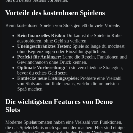
bist du bereits bestens vorbereitet.
Vorteile des kostenlosen Spielens
Beim kostenlosen Spielen von Slots genießt du viele Vorteile:
Kein finanzielles Risiko:
Du kannst die Spiele in Ruhe
ausprobieren, ohne Geld zu verlieren.
Uneingeschränktes Testen:
Spiele so lange du möchtest,
ohne Begrenzungen oder Einzahlungspflichten.
Perfekt für Anfänger:
Lerne die Regeln, Funktionen und
Gewinnchancen ohne Druck kennen.
Optimale Vorbereitung:
Teste verschiedene Strategien,
bevor du echtes Geld setzt.
Entdecke neue Lieblingsspiele:
Probiere eine Vielzahl
von Slots aus und finde heraus, welche dir am meisten
Spaß machen.
Die wichtigsten Features von Demo
Slots
Moderne Spielautomaten haben eine Vielzahl von Funktionen,
die das Spielerlebnis noch spannender machen. Hier sind einige
der wichtigsten Features, die du in den Demo-Versionen testen