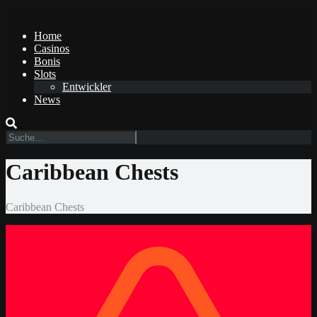
Home
Casinos
Bonis
Slots
Entwickler
News
Caribbean Chests
Caribbean Chests