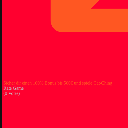
Sicher dir einen 100% Bonus bis 500€ und spiele Cat-Ching
Rate Game
(
0
Votes)