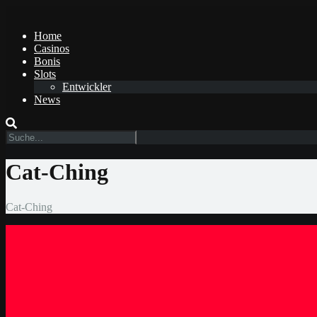
Home
Casinos
Bonis
Slots
Entwickler
News
Cat-Ching
Cat-Ching