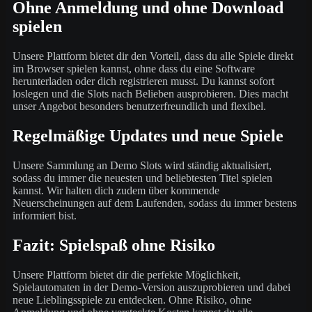
Ohne Anmeldung und ohne Download
spielen
Unsere Plattform bietet dir den Vorteil, dass du alle Spiele direkt
im Browser spielen kannst, ohne dass du eine Software
herunterladen oder dich registrieren musst. Du kannst sofort
loslegen und die Slots nach Belieben ausprobieren. Dies macht
unser Angebot besonders benutzerfreundlich und flexibel.
Regelmäßige Updates und neue Spiele
Unsere Sammlung an Demo Slots wird ständig aktualisiert,
sodass du immer die neuesten und beliebtesten Titel spielen
kannst. Wir halten dich zudem über kommende
Neuerscheinungen auf dem Laufenden, sodass du immer bestens
informiert bist.
Fazit: Spielspaß ohne Risiko
Unsere Plattform bietet dir die perfekte Möglichkeit,
Spielautomaten in der Demo-Version auszuprobieren und dabei
neue Lieblingsspiele zu entdecken. Ohne Risiko, ohne