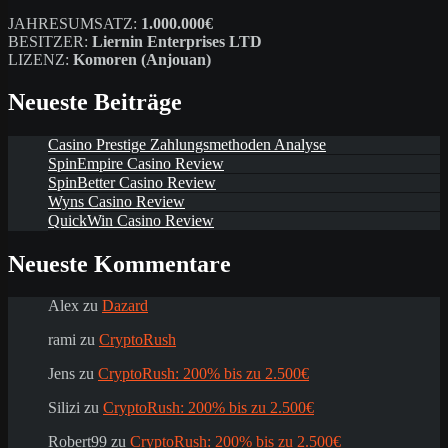
JAHRESUMSATZ:
1.000.000€
BESITZER:
Liernin Enterprises LTD
LIZENZ:
Komoren (Anjouan)
Neueste Beiträge
Casino Prestige Zahlungsmethoden Analyse
SpinEmpire Casino Review
SpinBetter Casino Review
Wyns Casino Review
QuickWin Casino Review
Neueste Kommentare
Alex
zu
Dazard
rami
zu
CryptoRush
Jens
zu
CryptoRush: 200% bis zu 2.500€
Silizi
zu
CryptoRush: 200% bis zu 2.500€
Robert99
zu
CryptoRush: 200% bis zu 2.500€