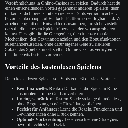
Veröffentlichung in Online-Casinos zu spielen. Dadurch hast du
einen entscheidenden Vorteil gegenüber anderen Spielern, denn
du kannst dich bereits mit den neuesten Slots vertraut machen,
bevor sie überhaupt auf Echtgeld-Plattformen verfügbar sind. Wir
arbeiten eng mit den Entwicklern zusammen, um sicherzustellen,
dass du die neuesten Spiele früher als anderswo ausprobieren
kannst. Dies gibt dir die Gelegenheit, dich intensiv mit den
Mechaniken, den Gewinnpotenzialen und den Bonusfunktionen
auseinanderzusetzen, ohne dafür eigenes Geld zu riskieren.
Sobald das Spiel dann offiziell in Online-Casinos verfügbar ist,
bist du bereits bestens vorbereitet.
Vorteile des kostenlosen Spielens
Beim kostenlosen Spielen von Slots genießt du viele Vorteile:
Kein finanzielles Risiko:
Du kannst die Spiele in Ruhe
ausprobieren, ohne Geld zu verlieren.
Uneingeschränktes Testen:
Spiele so lange du möchtest,
ohne Begrenzungen oder Einzahlungspflichten.
Perfekt für Anfänger:
Lerne die Regeln, Funktionen und
Gewinnchancen ohne Druck kennen.
Optimale Vorbereitung:
Teste verschiedene Strategien,
bevor du echtes Geld setzt.