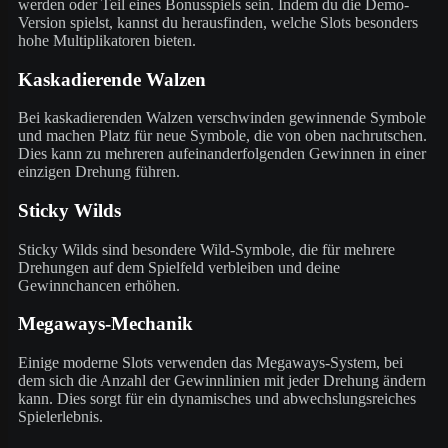
werden oder Teil eines Bonusspiels sein. Indem du die Demo-
Version spielst, kannst du herausfinden, welche Slots besonders
hohe Multiplikatoren bieten.
Kaskadierende Walzen
Bei kaskadierenden Walzen verschwinden gewinnende Symbole
und machen Platz für neue Symbole, die von oben nachrutschen.
Dies kann zu mehreren aufeinanderfolgenden Gewinnen in einer
einzigen Drehung führen.
Sticky Wilds
Sticky Wilds sind besondere Wild-Symbole, die für mehrere
Drehungen auf dem Spielfeld verbleiben und deine
Gewinnchancen erhöhen.
Megaways-Mechanik
Einige moderne Slots verwenden das Megaways-System, bei
dem sich die Anzahl der Gewinnlinien mit jeder Drehung ändern
kann. Dies sorgt für ein dynamisches und abwechslungsreiches
Spielerlebnis.