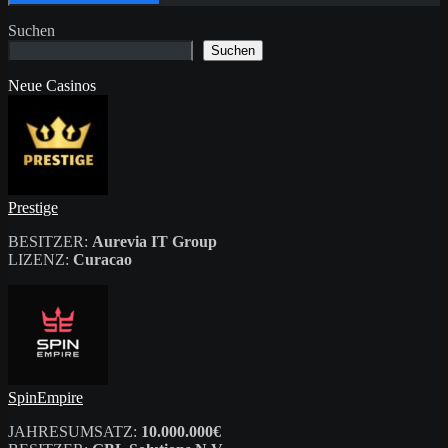
Suchen
Suchen
Neue Casinos
Prestige
BESITZER:
Aurevia IT Group
LIZENZ:
Curacao
SpinEmpire
JAHRESUMSATZ:
10.000.000€