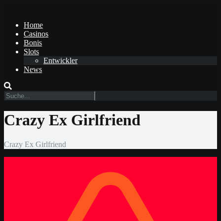
Home
Casinos
Bonis
Slots
Entwickler
News
Crazy Ex Girlfriend
Crazy Ex Girlfriend