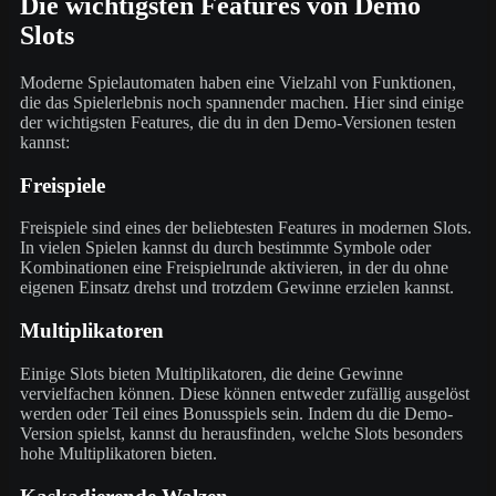
Die wichtigsten Features von Demo
Slots
Moderne Spielautomaten haben eine Vielzahl von Funktionen,
die das Spielerlebnis noch spannender machen. Hier sind einige
der wichtigsten Features, die du in den Demo-Versionen testen
kannst:
Freispiele
Freispiele sind eines der beliebtesten Features in modernen Slots.
In vielen Spielen kannst du durch bestimmte Symbole oder
Kombinationen eine Freispielrunde aktivieren, in der du ohne
eigenen Einsatz drehst und trotzdem Gewinne erzielen kannst.
Multiplikatoren
Einige Slots bieten Multiplikatoren, die deine Gewinne
vervielfachen können. Diese können entweder zufällig ausgelöst
werden oder Teil eines Bonusspiels sein. Indem du die Demo-
Version spielst, kannst du herausfinden, welche Slots besonders
hohe Multiplikatoren bieten.