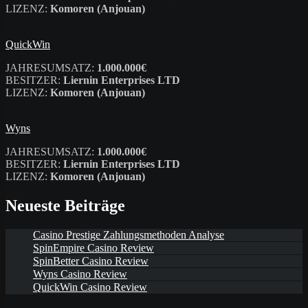
LIZENZ:
Komoren (Anjouan)
QuickWin
JAHRESUMSATZ:
1.000.000€
BESITZER:
Liernin Enterprises LTD
LIZENZ:
Komoren (Anjouan)
Wyns
JAHRESUMSATZ:
1.000.000€
BESITZER:
Liernin Enterprises LTD
LIZENZ:
Komoren (Anjouan)
Neueste Beiträge
Casino Prestige Zahlungsmethoden Analyse
SpinEmpire Casino Review
SpinBetter Casino Review
Wyns Casino Review
QuickWin Casino Review