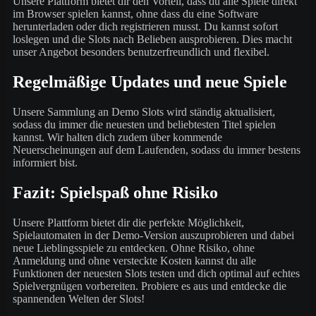
Unsere Plattform bietet dir den Vorteil, dass du alle Spiele direkt
im Browser spielen kannst, ohne dass du eine Software
herunterladen oder dich registrieren musst. Du kannst sofort
loslegen und die Slots nach Belieben ausprobieren. Dies macht
unser Angebot besonders benutzerfreundlich und flexibel.
Regelmäßige Updates und neue Spiele
Unsere Sammlung an Demo Slots wird ständig aktualisiert,
sodass du immer die neuesten und beliebtesten Titel spielen
kannst. Wir halten dich zudem über kommende
Neuerscheinungen auf dem Laufenden, sodass du immer bestens
informiert bist.
Fazit: Spielspaß ohne Risiko
Unsere Plattform bietet dir die perfekte Möglichkeit,
Spielautomaten in der Demo-Version auszuprobieren und dabei
neue Lieblingsspiele zu entdecken. Ohne Risiko, ohne
Anmeldung und ohne versteckte Kosten kannst du alle
Funktionen der neuesten Slots testen und dich optimal auf echtes
Spielvergnügen vorbereiten. Probiere es aus und entdecke die
spannenden Welten der Slots!