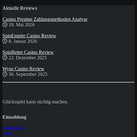
Aktuelle Reviews
Casino Prestige Zahlungsmethoden Analyse
18. Mai 2026
SpinEmpire Casino Review
8. Januar 2026
SpinBetter Casino Review
22. Dezember 2025
Wyns Casino Review
30. September 2025
Glücksspiel kann süchtig machen.
Einzahlung
Mastercard
Visa