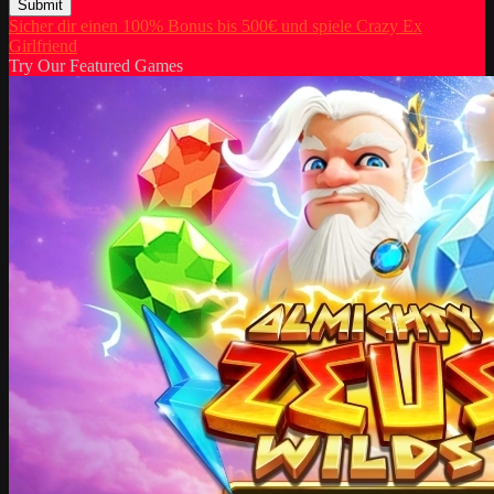
Submit
Sicher dir einen 100% Bonus bis 500€ und spiele Crazy Ex
Girlfriend
Try Our Featured Games