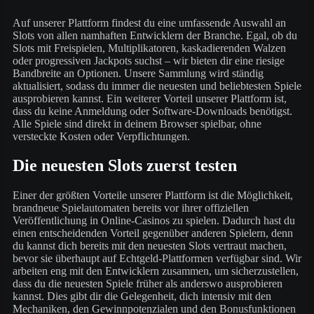
Auf unserer Plattform findest du eine umfassende Auswahl an
Slots von allen namhaften Entwicklern der Branche. Egal, ob du
Slots mit Freispielen, Multiplikatoren, kaskadierenden Walzen
oder progressiven Jackpots suchst – wir bieten dir eine riesige
Bandbreite an Optionen. Unsere Sammlung wird ständig
aktualisiert, sodass du immer die neuesten und beliebtesten Spiele
ausprobieren kannst. Ein weiterer Vorteil unserer Plattform ist,
dass du keine Anmeldung oder Software-Downloads benötigst.
Alle Spiele sind direkt in deinem Browser spielbar, ohne
versteckte Kosten oder Verpflichtungen.
Die neuesten Slots zuerst testen
Einer der größten Vorteile unserer Plattform ist die Möglichkeit,
brandneue Spielautomaten bereits vor ihrer offiziellen
Veröffentlichung in Online-Casinos zu spielen. Dadurch hast du
einen entscheidenden Vorteil gegenüber anderen Spielern, denn
du kannst dich bereits mit den neuesten Slots vertraut machen,
bevor sie überhaupt auf Echtgeld-Plattformen verfügbar sind. Wir
arbeiten eng mit den Entwicklern zusammen, um sicherzustellen,
dass du die neuesten Spiele früher als anderswo ausprobieren
kannst. Dies gibt dir die Gelegenheit, dich intensiv mit den
Mechaniken, den Gewinnpotenzialen und den Bonusfunktionen