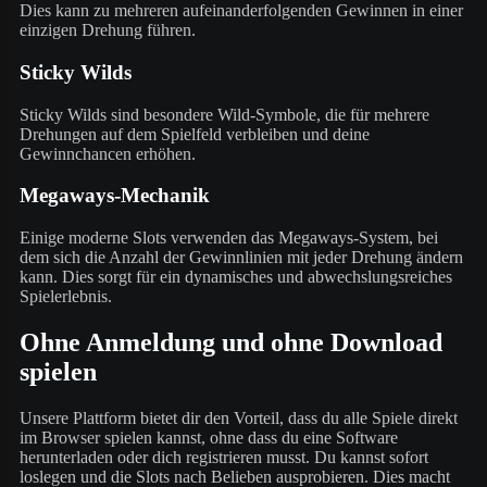
Dies kann zu mehreren aufeinanderfolgenden Gewinnen in einer
einzigen Drehung führen.
Sticky Wilds
Sticky Wilds sind besondere Wild-Symbole, die für mehrere
Drehungen auf dem Spielfeld verbleiben und deine
Gewinnchancen erhöhen.
Megaways-Mechanik
Einige moderne Slots verwenden das Megaways-System, bei
dem sich die Anzahl der Gewinnlinien mit jeder Drehung ändern
kann. Dies sorgt für ein dynamisches und abwechslungsreiches
Spielerlebnis.
Ohne Anmeldung und ohne Download
spielen
Unsere Plattform bietet dir den Vorteil, dass du alle Spiele direkt
im Browser spielen kannst, ohne dass du eine Software
herunterladen oder dich registrieren musst. Du kannst sofort
loslegen und die Slots nach Belieben ausprobieren. Dies macht