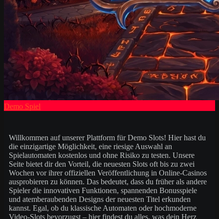
Demo Spiel
Willkommen auf unserer Plattform für Demo Slots! Hier hast du
die einzigartige Möglichkeit, eine riesige Auswahl an
Spielautomaten kostenlos und ohne Risiko zu testen. Unsere
Seite bietet dir den Vorteil, die neuesten Slots oft bis zu zwei
Wochen vor ihrer offiziellen Veröffentlichung in Online-Casinos
ausprobieren zu können. Das bedeutet, dass du früher als andere
Spieler die innovativen Funktionen, spannenden Bonusspiele
und atemberaubenden Designs der neuesten Titel erkunden
kannst. Egal, ob du klassische Automaten oder hochmoderne
Video-Slots bevorzugst – hier findest du alles, was dein Herz