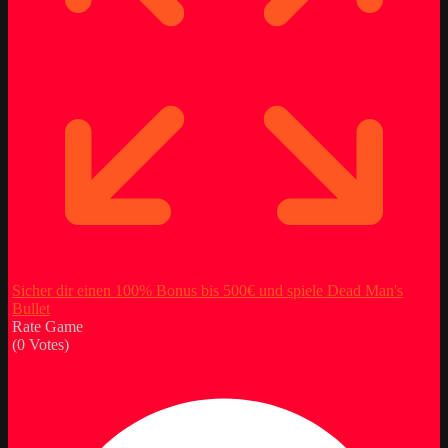
Sicher dir einen 100% Bonus bis 500€ und spiele Dead Man's
Bullet
Rate Game
(
0
Votes)