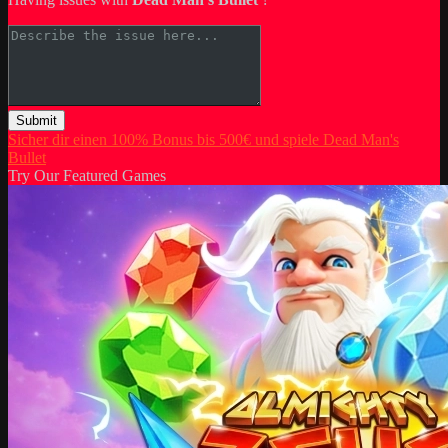
Submit
Sicher dir einen 100% Bonus bis 500€ und spiele Dead Man's
Bullet
Try Our Featured Games