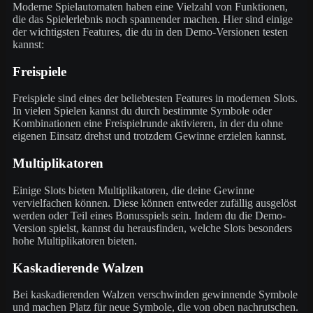
Moderne Spielautomaten haben eine Vielzahl von Funktionen,
die das Spielerlebnis noch spannender machen. Hier sind einige
der wichtigsten Features, die du in den Demo-Versionen testen
kannst:
Freispiele
Freispiele sind eines der beliebtesten Features in modernen Slots.
In vielen Spielen kannst du durch bestimmte Symbole oder
Kombinationen eine Freispielrunde aktivieren, in der du ohne
eigenen Einsatz drehst und trotzdem Gewinne erzielen kannst.
Multiplikatoren
Einige Slots bieten Multiplikatoren, die deine Gewinne
vervielfachen können. Diese können entweder zufällig ausgelöst
werden oder Teil eines Bonusspiels sein. Indem du die Demo-
Version spielst, kannst du herausfinden, welche Slots besonders
hohe Multiplikatoren bieten.
Kaskadierende Walzen
Bei kaskadierenden Walzen verschwinden gewinnende Symbole
und machen Platz für neue Symbole, die von oben nachrutschen.