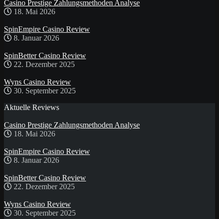
Casino Prestige Zahlungsmethoden Analyse
18. Mai 2026
SpinEmpire Casino Review
8. Januar 2026
SpinBetter Casino Review
22. Dezember 2025
Wyns Casino Review
30. September 2025
Aktuelle Reviews
Casino Prestige Zahlungsmethoden Analyse
18. Mai 2026
SpinEmpire Casino Review
8. Januar 2026
SpinBetter Casino Review
22. Dezember 2025
Wyns Casino Review
30. September 2025