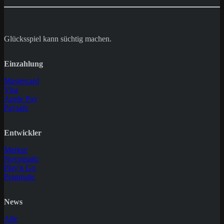
Glücksspiel kann süchtig machen.
Einzahlung
Mastercard
Visa
Apple Pay
Paysafe
Entwickler
Merkur
Novomatic
Play'n Go
Pragmatic
News
Alle