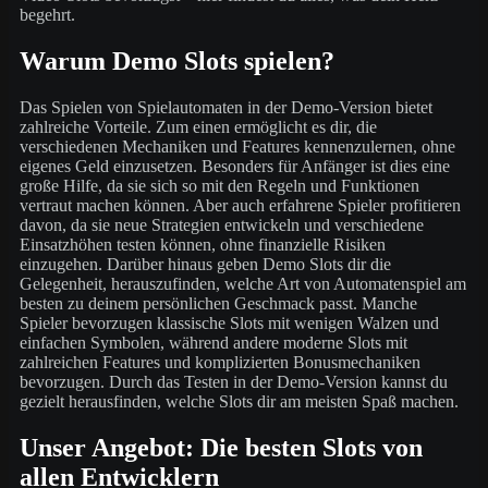
begehrt.
Warum Demo Slots spielen?
Das Spielen von Spielautomaten in der Demo-Version bietet
zahlreiche Vorteile. Zum einen ermöglicht es dir, die
verschiedenen Mechaniken und Features kennenzulernen, ohne
eigenes Geld einzusetzen. Besonders für Anfänger ist dies eine
große Hilfe, da sie sich so mit den Regeln und Funktionen
vertraut machen können. Aber auch erfahrene Spieler profitieren
davon, da sie neue Strategien entwickeln und verschiedene
Einsatzhöhen testen können, ohne finanzielle Risiken
einzugehen. Darüber hinaus geben Demo Slots dir die
Gelegenheit, herauszufinden, welche Art von Automatenspiel am
besten zu deinem persönlichen Geschmack passt. Manche
Spieler bevorzugen klassische Slots mit wenigen Walzen und
einfachen Symbolen, während andere moderne Slots mit
zahlreichen Features und komplizierten Bonusmechaniken
bevorzugen. Durch das Testen in der Demo-Version kannst du
gezielt herausfinden, welche Slots dir am meisten Spaß machen.
Unser Angebot: Die besten Slots von
allen Entwicklern