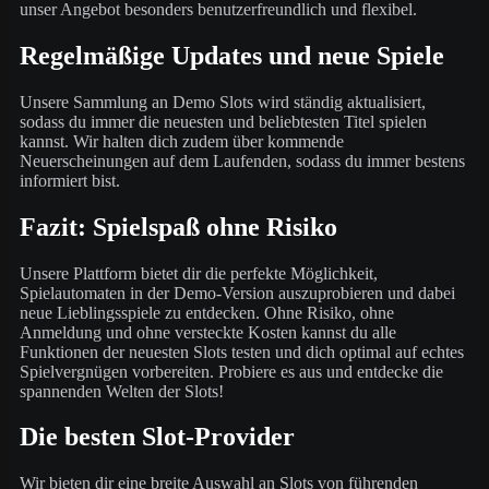
unser Angebot besonders benutzerfreundlich und flexibel.
Regelmäßige Updates und neue Spiele
Unsere Sammlung an Demo Slots wird ständig aktualisiert,
sodass du immer die neuesten und beliebtesten Titel spielen
kannst. Wir halten dich zudem über kommende
Neuerscheinungen auf dem Laufenden, sodass du immer bestens
informiert bist.
Fazit: Spielspaß ohne Risiko
Unsere Plattform bietet dir die perfekte Möglichkeit,
Spielautomaten in der Demo-Version auszuprobieren und dabei
neue Lieblingsspiele zu entdecken. Ohne Risiko, ohne
Anmeldung und ohne versteckte Kosten kannst du alle
Funktionen der neuesten Slots testen und dich optimal auf echtes
Spielvergnügen vorbereiten. Probiere es aus und entdecke die
spannenden Welten der Slots!
Die besten Slot-Provider
Wir bieten dir eine breite Auswahl an Slots von führenden