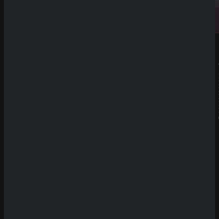
Neueste
Beiträge
Casino
Prestige
Zahlungs
methoden