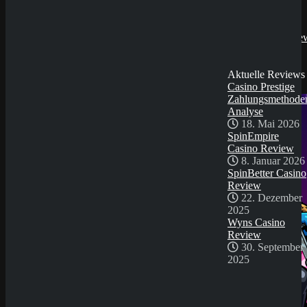
Review
22. Dezember
2025
Wyns Casino Revie
30. September
2025
Aktuelle Reviews
Casino Prestige
Demo Spiel
Zahlungsmethode
Analyse
18. Mai 2026
SpinEmpire
Casino Review
8. Januar 2026
SpinBetter Casino
Review
22. Dezember
2025
Wyns Casino
Review
30. September
2025