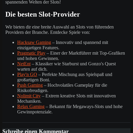
spannenden Welten der Slots!
Die besten Slot-Provider
Wir bieten dir eine breite Auswahl an Slots von führenden
Providern der Branche. Entdecke Spiele von:
Hacksaw Gaming
– Innovativ und spannend mit
einzigartigen Features.
Pragmatic Play
– Einer der Marktführer mit Top-Grafiken
und hohen Gewinnen.
NetEnt
– Klassiker wie Starburst und Gonzo's Quest
warten auf dich.
Play'n GO
– Perfekte Mischung aus Spielspaß und
großartigen Boni.
Push Gaming
– Hochvolatiles Gameplay für die
Risikofreudigen.
Nolimit City
– Extrem kreative Slots mit innovativen
Mechaniken.
Relax Gaming
– Bekannt für Megaways-Slots und hohe
Gewinnpotenziale.
Schreibe einen Kommentar