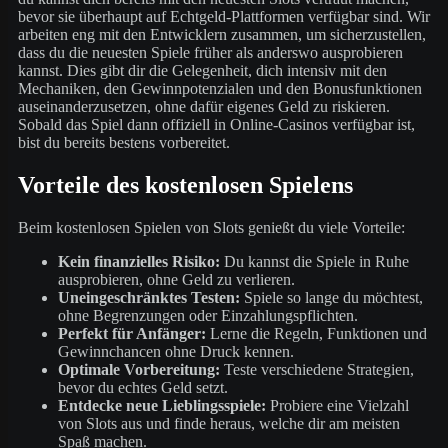
bevor sie überhaupt auf Echtgeld-Plattformen verfügbar sind. Wir
arbeiten eng mit den Entwicklern zusammen, um sicherzustellen,
dass du die neuesten Spiele früher als anderswo ausprobieren
kannst. Dies gibt dir die Gelegenheit, dich intensiv mit den
Mechaniken, den Gewinnpotenzialen und den Bonusfunktionen
auseinanderzusetzen, ohne dafür eigenes Geld zu riskieren.
Sobald das Spiel dann offiziell in Online-Casinos verfügbar ist,
bist du bereits bestens vorbereitet.
Vorteile des kostenlosen Spielens
Beim kostenlosen Spielen von Slots genießt du viele Vorteile:
Kein finanzielles Risiko:
Du kannst die Spiele in Ruhe
ausprobieren, ohne Geld zu verlieren.
Uneingeschränktes Testen:
Spiele so lange du möchtest,
ohne Begrenzungen oder Einzahlungspflichten.
Perfekt für Anfänger:
Lerne die Regeln, Funktionen und
Gewinnchancen ohne Druck kennen.
Optimale Vorbereitung:
Teste verschiedene Strategien,
bevor du echtes Geld setzt.
Entdecke neue Lieblingsspiele:
Probiere eine Vielzahl
von Slots aus und finde heraus, welche dir am meisten
Spaß machen.