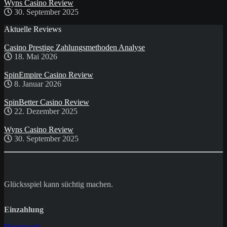
Wyns Casino Review
30. September 2025
Aktuelle Reviews
Casino Prestige Zahlungsmethoden Analyse
18. Mai 2026
SpinEmpire Casino Review
8. Januar 2026
SpinBetter Casino Review
22. Dezember 2025
Wyns Casino Review
30. September 2025
Glücksspiel kann süchtig machen.
Einzahlung
Mastercard