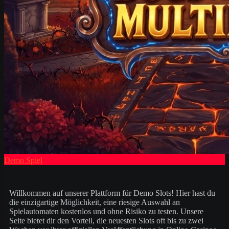
Demo Spiel
Willkommen auf unserer Plattform für Demo Slots! Hier hast du
die einzigartige Möglichkeit, eine riesige Auswahl an
Spielautomaten kostenlos und ohne Risiko zu testen. Unsere
Seite bietet dir den Vorteil, die neuesten Slots oft bis zu zwei