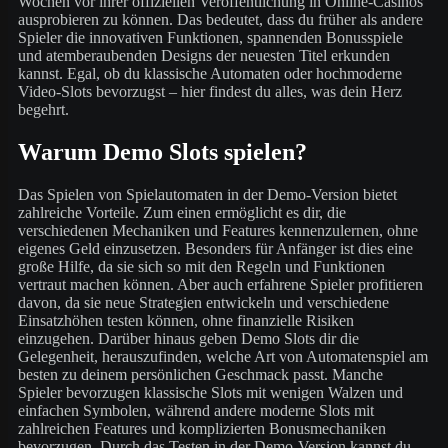
Wochen vor ihrer offiziellen Veröffentlichung in Online-Casinos
ausprobieren zu können. Das bedeutet, dass du früher als andere
Spieler die innovativen Funktionen, spannenden Bonusspiele
und atemberaubenden Designs der neuesten Titel erkunden
kannst. Egal, ob du klassische Automaten oder hochmoderne
Video-Slots bevorzugst – hier findest du alles, was dein Herz
begehrt.
Warum Demo Slots spielen?
Das Spielen von Spielautomaten in der Demo-Version bietet
zahlreiche Vorteile. Zum einen ermöglicht es dir, die
verschiedenen Mechaniken und Features kennenzulernen, ohne
eigenes Geld einzusetzen. Besonders für Anfänger ist dies eine
große Hilfe, da sie sich so mit den Regeln und Funktionen
vertraut machen können. Aber auch erfahrene Spieler profitieren
davon, da sie neue Strategien entwickeln und verschiedene
Einsatzhöhen testen können, ohne finanzielle Risiken
einzugehen. Darüber hinaus geben Demo Slots dir die
Gelegenheit, herauszufinden, welche Art von Automatenspiel am
besten zu deinem persönlichen Geschmack passt. Manche
Spieler bevorzugen klassische Slots mit wenigen Walzen und
einfachen Symbolen, während andere moderne Slots mit
zahlreichen Features und komplizierten Bonusmechaniken
bevorzugen. Durch das Testen in der Demo-Version kannst du