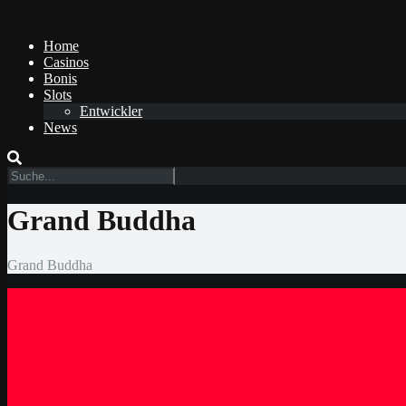
Home
Casinos
Bonis
Slots
Entwickler
News
Grand Buddha
Grand Buddha