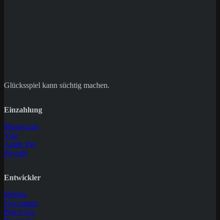
browser for the next time I comment.
Glücksspiel kann süchtig machen.
Einzahlung
Mastercard
Visa
Apple Pay
Paysafe
Entwickler
Merkur
Novomatic
Play'n Go