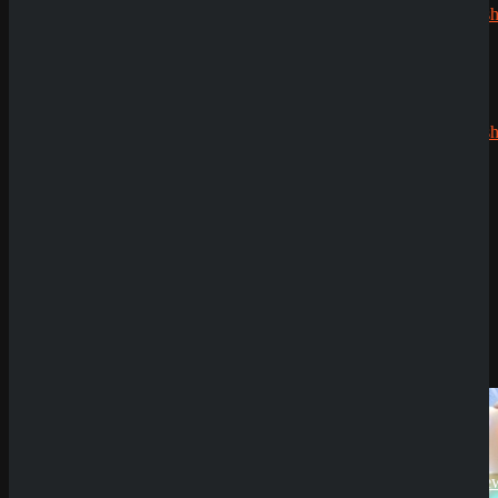
CryptoRush
200% bis
zu 2.500€
Robert99
zu
Echtgeldmodus
CryptoRush
Demo spielen
200% bis
zu 2.500€
Having issues with
Grug Make Fire
?
News
Casino Prestige
Zahlungsmethoden
Analyse
Submit
18. Mai 2026
Sicher dir einen 100% Bonus bis 500€ und spiele
SpinEmpire Casino
Grug Make Fire
Review
Try Our Featured Games
8. Januar 2026
SpinBetter Casino
Review
22. Dezember
2025
Wyns Casino Revie