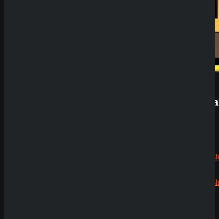
Review
Wyns
Casino
Review
QuickWin
Casino
Review
Neueste
Kommenta
Alex
zu
Dazard
rami
zu
CryptoRus
Jens
zu
CryptoRush
200% bis
zu 2.500€
Silizi
zu