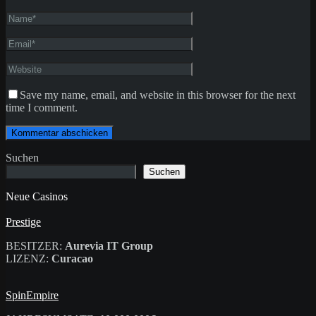
Save my name, email, and website in this browser for the next
time I comment.
Suchen
Suchen
Neue Casinos
Prestige
BESITZER:
Aurevia IT Group
LIZENZ:
Curacao
SpinEmpire