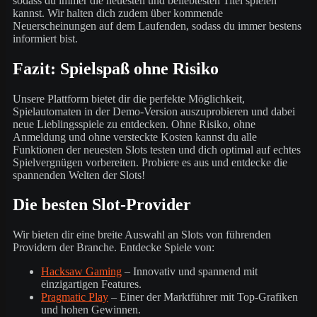
sodass du immer die neuesten und beliebtesten Titel spielen
kannst. Wir halten dich zudem über kommende
Neuerscheinungen auf dem Laufenden, sodass du immer bestens
informiert bist.
Fazit: Spielspaß ohne Risiko
Unsere Plattform bietet dir die perfekte Möglichkeit,
Spielautomaten in der Demo-Version auszuprobieren und dabei
neue Lieblingsspiele zu entdecken. Ohne Risiko, ohne
Anmeldung und ohne versteckte Kosten kannst du alle
Funktionen der neuesten Slots testen und dich optimal auf echtes
Spielvergnügen vorbereiten. Probiere es aus und entdecke die
spannenden Welten der Slots!
Die besten Slot-Provider
Wir bieten dir eine breite Auswahl an Slots von führenden
Providern der Branche. Entdecke Spiele von:
Hacksaw Gaming
– Innovativ und spannend mit
einzigartigen Features.
Pragmatic Play
– Einer der Marktführer mit Top-Grafiken
und hohen Gewinnen.