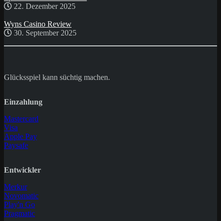
22. Dezember 2025
Wyns Casino Review
30. September 2025
Glücksspiel kann süchtig machen.
Einzahlung
Mastercard
Visa
Apple Pay
Paysafe
Entwickler
Merkur
Novomatic
Play'n Go
Pragmatic