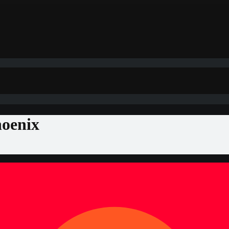
hoenix