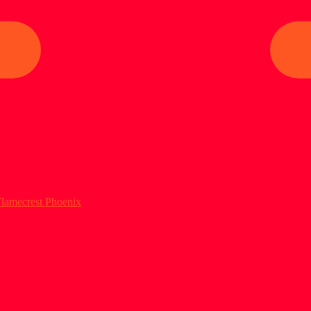
Flamecrest Phoenix