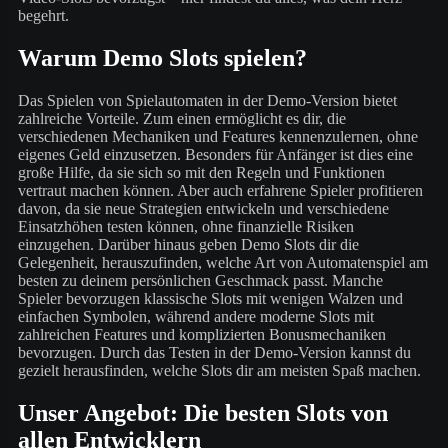
begehrt.
Warum Demo Slots spielen?
Das Spielen von Spielautomaten in der Demo-Version bietet
zahlreiche Vorteile. Zum einen ermöglicht es dir, die
verschiedenen Mechaniken und Features kennenzulernen, ohne
eigenes Geld einzusetzen. Besonders für Anfänger ist dies eine
große Hilfe, da sie sich so mit den Regeln und Funktionen
vertraut machen können. Aber auch erfahrene Spieler profitieren
davon, da sie neue Strategien entwickeln und verschiedene
Einsatzhöhen testen können, ohne finanzielle Risiken
einzugehen. Darüber hinaus geben Demo Slots dir die
Gelegenheit, herauszufinden, welche Art von Automatenspiel am
besten zu deinem persönlichen Geschmack passt. Manche
Spieler bevorzugen klassische Slots mit wenigen Walzen und
einfachen Symbolen, während andere moderne Slots mit
zahlreichen Features und komplizierten Bonusmechaniken
bevorzugen. Durch das Testen in der Demo-Version kannst du
gezielt herausfinden, welche Slots dir am meisten Spaß machen.
Unser Angebot: Die besten Slots von
allen Entwicklern