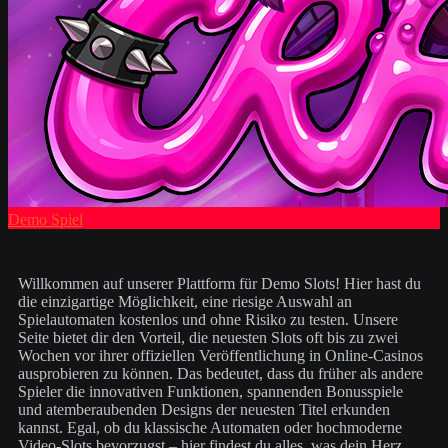
Demo Spiel
Willkommen auf unserer Plattform für Demo Slots! Hier hast du
die einzigartige Möglichkeit, eine riesige Auswahl an
Spielautomaten kostenlos und ohne Risiko zu testen. Unsere
Seite bietet dir den Vorteil, die neuesten Slots oft bis zu zwei
Wochen vor ihrer offiziellen Veröffentlichung in Online-Casinos
ausprobieren zu können. Das bedeutet, dass du früher als andere
Spieler die innovativen Funktionen, spannenden Bonusspiele
und atemberaubenden Designs der neuesten Titel erkunden
kannst. Egal, ob du klassische Automaten oder hochmoderne
Video-Slots bevorzugst – hier findest du alles, was dein Herz