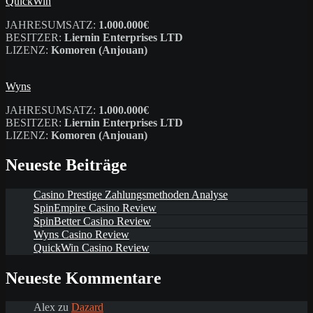
QuickWin
JAHRESUMSATZ:
1.000.000€
BESITZER:
Liernin Enterprises LTD
LIZENZ:
Komoren (Anjouan)
Wyns
JAHRESUMSATZ:
1.000.000€
BESITZER:
Liernin Enterprises LTD
LIZENZ:
Komoren (Anjouan)
Neueste Beiträge
Casino Prestige Zahlungsmethoden Analyse
SpinEmpire Casino Review
SpinBetter Casino Review
Wyns Casino Review
QuickWin Casino Review
Neueste Kommentare
Alex
zu
Dazard