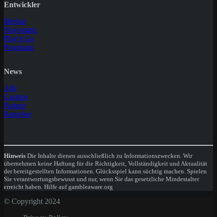
Entwickler
Merkur
Novomatic
Play'n Go
Pragmatic
News
Alle
Casinos
Partner
Ratgeber
Hinweis
Die Inhalte dienen ausschließlich zu Informationszwecken. Wir
übernehmen keine Haftung für die Richtigkeit, Vollständigkeit und Aktualität
der bereitgestellten Informationen. Glücksspiel kann süchtig machen. Spielen
Sie verantwortungsbewusst und nur, wenn Sie das gesetzliche Mindestalter
erreicht haben. Hilfe auf gambleaware.org
© Copyright 2024