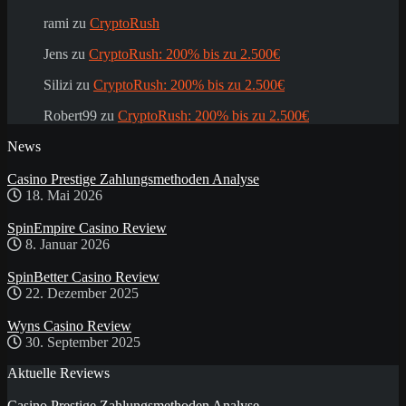
rami
zu
CryptoRush
Jens
zu
CryptoRush: 200% bis zu 2.500€
Silizi
zu
CryptoRush: 200% bis zu 2.500€
Robert99
zu
CryptoRush: 200% bis zu 2.500€
News
Casino Prestige Zahlungsmethoden Analyse
18. Mai 2026
SpinEmpire Casino Review
8. Januar 2026
SpinBetter Casino Review
22. Dezember 2025
Wyns Casino Review
30. September 2025
Aktuelle Reviews
Casino Prestige Zahlungsmethoden Analyse