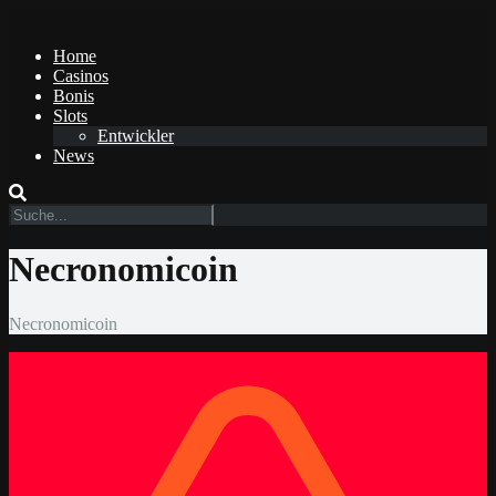
Home
Casinos
Bonis
Slots
Entwickler
News
Necronomicoin
Necronomicoin