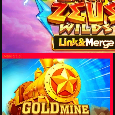
Demo Spiel