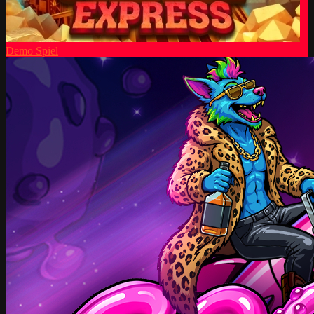
Demo Spiel