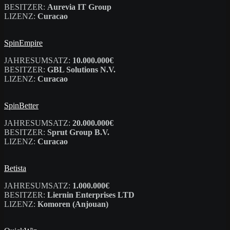
BESITZER:
Aurevia IT Group
LIZENZ:
Curacao
SpinEmpire
JAHRESUMSATZ:
10.000.000€
BESITZER:
GBL Solutions N.V.
LIZENZ:
Curacao
SpinBetter
JAHRESUMSATZ:
20.000.000€
BESITZER:
Sprut Group B.V.
LIZENZ:
Curacao
Betista
JAHRESUMSATZ:
1.000.000€
BESITZER:
Liernin Enterprises LTD
LIZENZ:
Komoren (Anjouan)