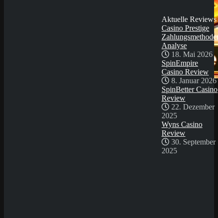
30. September
2025
Aktuelle Reviews
Casino Prestige
Zahlungsmethode
Analyse
18. Mai 2026
SpinEmpire
Casino Review
8. Januar 2026
Demo Spiel
SpinBetter Casino
Review
22. Dezember
2025
Wyns Casino
Review
30. September
2025