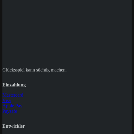
Save my name, email, and website in this
browser for the next time I comment.
Glücksspiel kann süchtig machen.
Einzahlung
Mastercard
Visa
Apple Pay
Paysafe
Entwickler