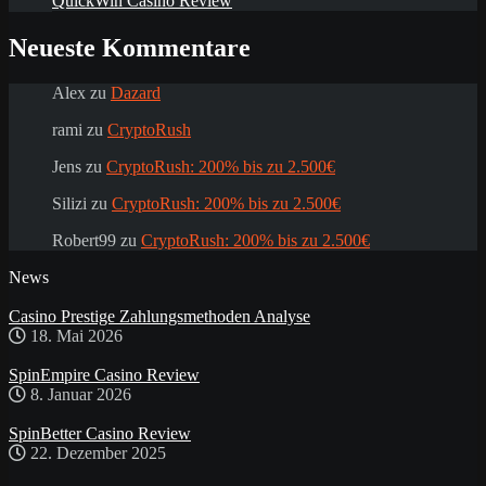
QuickWin Casino Review
Neueste Kommentare
Alex
zu
Dazard
rami
zu
CryptoRush
Jens
zu
CryptoRush: 200% bis zu 2.500€
Silizi
zu
CryptoRush: 200% bis zu 2.500€
Robert99
zu
CryptoRush: 200% bis zu 2.500€
News
Casino Prestige Zahlungsmethoden Analyse
18. Mai 2026
SpinEmpire Casino Review
8. Januar 2026
SpinBetter Casino Review
22. Dezember 2025