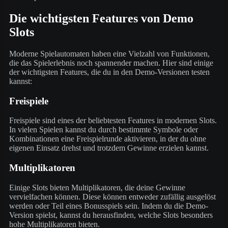
Die wichtigsten Features von Demo
Slots
Moderne Spielautomaten haben eine Vielzahl von Funktionen,
die das Spielerlebnis noch spannender machen. Hier sind einige
der wichtigsten Features, die du in den Demo-Versionen testen
kannst:
Freispiele
Freispiele sind eines der beliebtesten Features in modernen Slots.
In vielen Spielen kannst du durch bestimmte Symbole oder
Kombinationen eine Freispielrunde aktivieren, in der du ohne
eigenen Einsatz drehst und trotzdem Gewinne erzielen kannst.
Multiplikatoren
Einige Slots bieten Multiplikatoren, die deine Gewinne
vervielfachen können. Diese können entweder zufällig ausgelöst
werden oder Teil eines Bonusspiels sein. Indem du die Demo-
Version spielst, kannst du herausfinden, welche Slots besonders
hohe Multiplikatoren bieten.