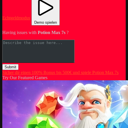
Echtgeldmodus
Demo spielen
Having issues with
Potion Max 7s
?
Submit
Sicher dir einen 100% Bonus bis 500€ und spiele Potion Max 7s
Try Our Featured Games