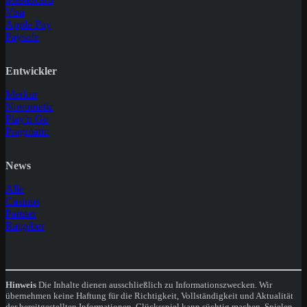
Visa
Apple Pay
Paysafe
Entwickler
Merkur
Novomatic
Play'n Go
Pragmatic
News
Alle
Casinos
Partner
Ratgeber
Hinweis
Die Inhalte dienen ausschließlich zu Informationszwecken. Wir
übernehmen keine Haftung für die Richtigkeit, Vollständigkeit und Aktualität
der bereitgestellten Informationen. Glücksspiel kann süchtig machen. Spielen