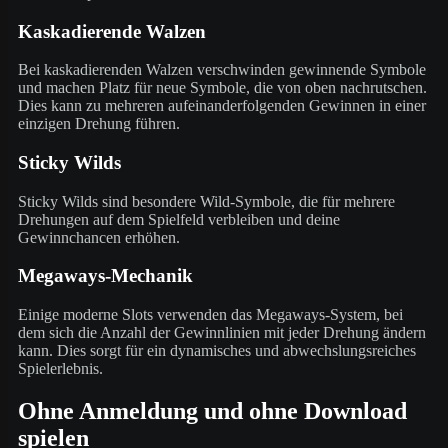
Kaskadierende Walzen
Bei kaskadierenden Walzen verschwinden gewinnende Symbole
und machen Platz für neue Symbole, die von oben nachrutschen.
Dies kann zu mehreren aufeinanderfolgenden Gewinnen in einer
einzigen Drehung führen.
Sticky Wilds
Sticky Wilds sind besondere Wild-Symbole, die für mehrere
Drehungen auf dem Spielfeld verbleiben und deine
Gewinnchancen erhöhen.
Megaways-Mechanik
Einige moderne Slots verwenden das Megaways-System, bei
dem sich die Anzahl der Gewinnlinien mit jeder Drehung ändern
kann. Dies sorgt für ein dynamisches und abwechslungsreiches
Spielerlebnis.
Ohne Anmeldung und ohne Download
spielen