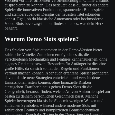
Wochen vor ihrer offiziellen Veröffentlichung in Online-Casinos
ausprobieren zu können. Das bedeutet, dass du früher als andere
Spieler die innovativen Funktionen, spannenden Bonusspiele
und atemberaubenden Designs der neuesten Titel erkunden
kannst. Egal, ob du klassische Automaten oder hochmoderne
Video-Slots bevorzugst – hier findest du alles, was dein Herz
begehrt.
Warum Demo Slots spielen?
Das Spielen von Spielautomaten in der Demo-Version bietet
zahlreiche Vorteile. Zum einen ermöglicht es dir, die
verschiedenen Mechaniken und Features kennenzulernen, ohne
eigenes Geld einzusetzen. Besonders für Anfänger ist dies eine
große Hilfe, da sie sich so mit den Regeln und Funktionen
vertraut machen können. Aber auch erfahrene Spieler profitieren
davon, da sie neue Strategien entwickeln und verschiedene
Einsatzhöhen testen können, ohne finanzielle Risiken
einzugehen. Darüber hinaus geben Demo Slots dir die
Gelegenheit, herauszufinden, welche Art von Automatenspiel am
besten zu deinem persönlichen Geschmack passt. Manche
Spieler bevorzugen klassische Slots mit wenigen Walzen und
einfachen Symbolen, während andere moderne Slots mit
zahlreichen Features und komplizierten Bonusmechaniken
bevorzugen. Durch das Testen in der Demo-Version kannst du