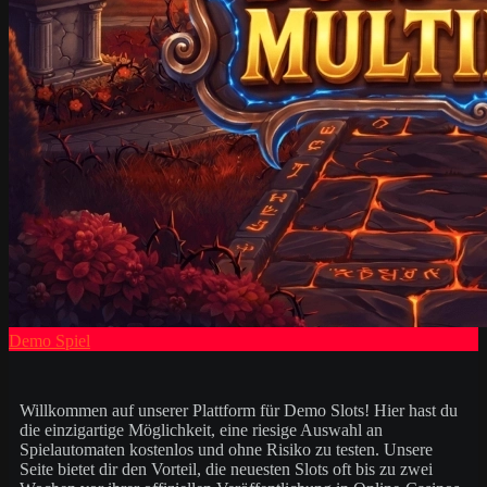
Demo Spiel
Willkommen auf unserer Plattform für Demo Slots! Hier hast du
die einzigartige Möglichkeit, eine riesige Auswahl an
Spielautomaten kostenlos und ohne Risiko zu testen. Unsere
Seite bietet dir den Vorteil, die neuesten Slots oft bis zu zwei