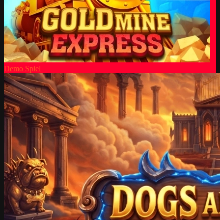
Demo Spiel