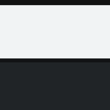
ickler