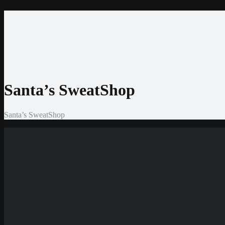
Home
Casinos
Bonis
Slots
Entw
News
Santa’s SweatShop
Santa’s SweatShop