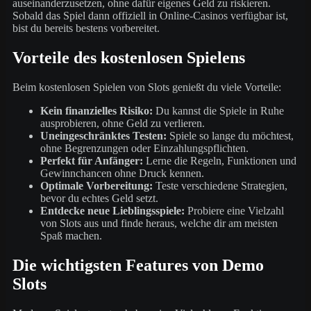
auseinanderzusetzen, ohne dafür eigenes Geld zu riskieren.
Sobald das Spiel dann offiziell in Online-Casinos verfügbar ist,
bist du bereits bestens vorbereitet.
Vorteile des kostenlosen Spielens
Beim kostenlosen Spielen von Slots genießt du viele Vorteile:
Kein finanzielles Risiko:
Du kannst die Spiele in Ruhe
ausprobieren, ohne Geld zu verlieren.
Uneingeschränktes Testen:
Spiele so lange du möchtest,
ohne Begrenzungen oder Einzahlungspflichten.
Perfekt für Anfänger:
Lerne die Regeln, Funktionen und
Gewinnchancen ohne Druck kennen.
Optimale Vorbereitung:
Teste verschiedene Strategien,
bevor du echtes Geld setzt.
Entdecke neue Lieblingsspiele:
Probiere eine Vielzahl
von Slots aus und finde heraus, welche dir am meisten
Spaß machen.
Die wichtigsten Features von Demo
Slots