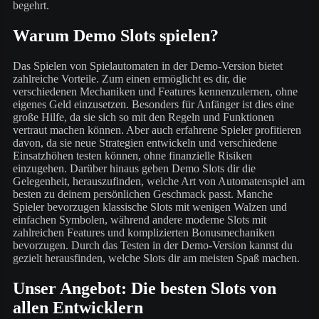
begehrt.
Warum Demo Slots spielen?
Das Spielen von Spielautomaten in der Demo-Version bietet
zahlreiche Vorteile. Zum einen ermöglicht es dir, die
verschiedenen Mechaniken und Features kennenzulernen, ohne
eigenes Geld einzusetzen. Besonders für Anfänger ist dies eine
große Hilfe, da sie sich so mit den Regeln und Funktionen
vertraut machen können. Aber auch erfahrene Spieler profitieren
davon, da sie neue Strategien entwickeln und verschiedene
Einsatzhöhen testen können, ohne finanzielle Risiken
einzugehen. Darüber hinaus geben Demo Slots dir die
Gelegenheit, herauszufinden, welche Art von Automatenspiel am
besten zu deinem persönlichen Geschmack passt. Manche
Spieler bevorzugen klassische Slots mit wenigen Walzen und
einfachen Symbolen, während andere moderne Slots mit
zahlreichen Features und komplizierten Bonusmechaniken
bevorzugen. Durch das Testen in der Demo-Version kannst du
gezielt herausfinden, welche Slots dir am meisten Spaß machen.
Unser Angebot: Die besten Slots von
allen Entwicklern