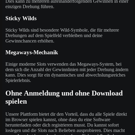
Dies kann zu mehreren aufeinanderfolgenden Gewinnen in einer
einzigen Drehung führen.
Sticky Wilds
Sticky Wilds sind besondere Wild-Symbole, die für mehrere
Drehungen auf dem Spielfeld verbleiben und deine
Gewinnchancen erhöhen.
Megaways-Mechanik
Einige moderne Slots verwenden das Megaways-System, bei
dem sich die Anzahl der Gewinnlinien mit jeder Drehung ändern
kann. Dies sorgt für ein dynamisches und abwechslungsreiches
Spielerlebnis.
Ohne Anmeldung und ohne Download
spielen
Unsere Plattform bietet dir den Vorteil, dass du alle Spiele direkt
im Browser spielen kannst, ohne dass du eine Software
herunterladen oder dich registrieren musst. Du kannst sofort
loslegen und die Slots nach Belieben ausprobieren. Dies macht