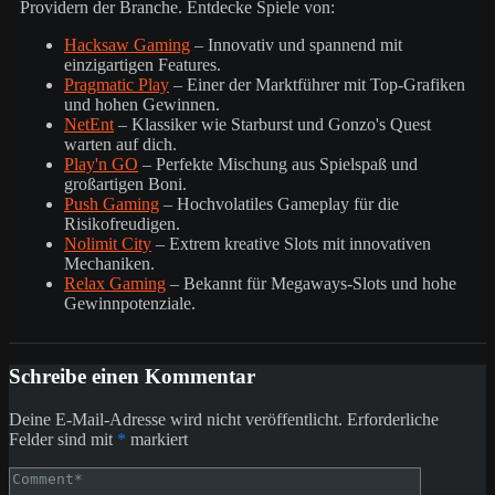
Providern der Branche. Entdecke Spiele von:
Hacksaw Gaming
– Innovativ und spannend mit
einzigartigen Features.
Pragmatic Play
– Einer der Marktführer mit Top-Grafiken
und hohen Gewinnen.
NetEnt
– Klassiker wie Starburst und Gonzo's Quest
warten auf dich.
Play'n GO
– Perfekte Mischung aus Spielspaß und
großartigen Boni.
Push Gaming
– Hochvolatiles Gameplay für die
Risikofreudigen.
Nolimit City
– Extrem kreative Slots mit innovativen
Mechaniken.
Relax Gaming
– Bekannt für Megaways-Slots und hohe
Gewinnpotenziale.
Schreibe einen Kommentar
Deine E-Mail-Adresse wird nicht veröffentlicht.
Erforderliche
Felder sind mit
*
markiert