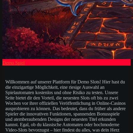
Demo Spiel
Willkommen auf unserer Plattform für Demo Slots! Hier hast du
die einzigartige Möglichkeit, eine riesige Auswahl an
Spielautomaten kostenlos und ohne Risiko zu testen. Unsere
Seite bietet dir den Vorteil, die neuesten Slots oft bis zu zwei
Wochen vor ihrer offiziellen Veröffentlichung in Online-Casinos
ausprobieren zu können. Das bedeutet, dass du früher als andere
Spieler die innovativen Funktionen, spannenden Bonusspiele
und atemberaubenden Designs der neuesten Titel erkunden
kannst. Egal, ob du klassische Automaten oder hochmoderne
Video-Slots bevorzugst – hier findest du alles, was dein Herz