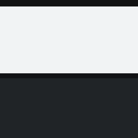
ickler